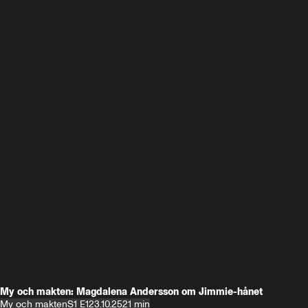
My och makten: Magdalena Andersson om Jimmie-hånet
My och makten
S1 E1
23.10.25
21 min