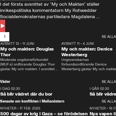
I det första avsnittet av ”My och Makten” ställer 
inrikespolitiska kommentatorn My Rohwedder 
Socialdemokraternas partiledare Magdalena 
Andersson till svars.
1
SE ALLA
AVSNITT 12
•
11 JUNI
26:27
AVSNITT 11
•
4 JUNI
2
My och makten: Douglas
My och makten: Denice
Thor
Westerberg
Moderata ungdomsförbundet 
Ungsvenskarnas 
(MUF:s) ordförande Douglas Thor 
förbundsordförande Denice 
gästar My och makten. I avsnittet 
Westerberg gästar My och makten.
diskuteras tonårsutvisningarna och 
avsnittet diskuteras migrationsfrå
hur Moderaterna ska locka väljare till 
och hur SD ska locka kvinnliga 
Väder
SE ALLA
valet i höst. 
väljare. 
I DAG 02:30
1:06
I GÅR 02:30
Så blir vädret där du bor
Så blir vädr
Senaste om konflikten i Mellanöstern
SE ALLA
NYHETER
•
17 FEB. 2025
0:45
NYHETER
•
16 F
500 dagar av krig i Gaza – se förödelsen
Nya vapen ti