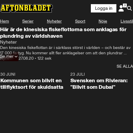
Logga in
Hem
Serier
Nyheter
Sport
Nöje
Livsstil
Här är de kinesiska fiskeflottorna som anklagas för
plundring av världshaven
Nyheter
Den kinesiska fiskeflottan är i särklass störst i världen – och består av 
17 000 fartyg. Nu kommer allt fler anklagelser om att den plundrar 
Se mer
världshaven.
Nyheter
•
27.08.20
•
122 sek
SE ALLA
30 JUNI
1:24
23 JULI
Kommunen som blivit en
Svensken om Rivieran:
tillflyktsort för skuldsatta
"Blivit som Dubai"