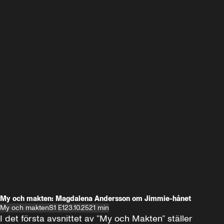
My och makten: Magdalena Andersson om Jimmie-hånet
My och makten
S1 E1
23.10.25
21 min
I det första avsnittet av ”My och Makten” ställer 