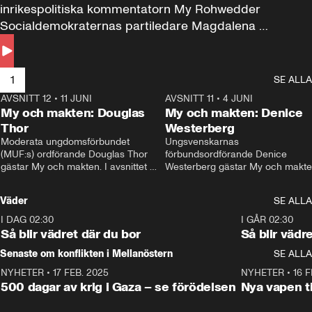
inrikespolitiska kommentatorn My Rohwedder 
Socialdemokraternas partiledare Magdalena 
Andersson till svars.
1
SE ALLA
AVSNITT 12
•
11 JUNI
26:27
AVSNITT 11
•
4 JUNI
2
My och makten: Douglas
My och makten: Denice
Thor
Westerberg
Moderata ungdomsförbundet 
Ungsvenskarnas 
(MUF:s) ordförande Douglas Thor 
förbundsordförande Denice 
gästar My och makten. I avsnittet 
Westerberg gästar My och makten.
diskuteras tonårsutvisningarna och 
avsnittet diskuteras migrationsfrå
hur Moderaterna ska locka väljare till 
och hur SD ska locka kvinnliga 
Väder
SE ALLA
valet i höst. 
väljare. 
I DAG 02:30
1:06
I GÅR 02:30
Så blir vädret där du bor
Så blir vädr
Senaste om konflikten i Mellanöstern
SE ALLA
NYHETER
•
17 FEB. 2025
0:45
NYHETER
•
16 F
500 dagar av krig i Gaza – se förödelsen
Nya vapen ti