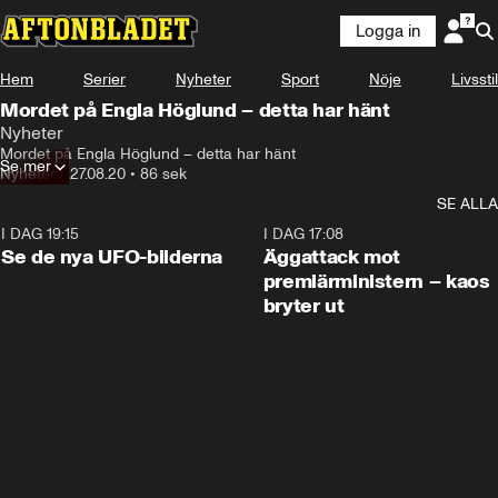
Logga in
Hem
Serier
Nyheter
Sport
Nöje
Livsstil
Mordet på Engla Höglund – detta har hänt
Nyheter
Mordet på Engla Höglund – detta har hänt
Se mer
Nyheter
•
27.08.20
•
86 sek
SE ALLA
I DAG 19:15
0:36
I DAG 17:08
Se de nya UFO-bilderna
Äggattack mot
premiärministern – kaos
bryter ut