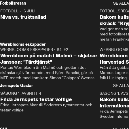
Rydström tar över
Fotbollsresan
SE ALLA
FOTBOLL
•
16 JULI
0:44
FOTBOLLSRES
Niva vs. fruktsallad
Bakom kulis
skräck: ”Kry
Vad gör man som
med fotbollsres
Wernblooms eskapader
WERNBLOOMS ESKAPADER
•
S4, E2
38:23
WERNBLOOMS 
Wernbloom på match i Malmö – skjutsar
Wernbloom 
Jansson: ”Färdtjänst”
Harvestad 
Pontus Wernbloom är i Malmö och grottar i det 
Från åtta gubbar 
skånska självförtroendet med Björn Ranelid, går på 
Marcus Lager sta
MFF-match med komikern Simon ”Chippen” Svensson 
folk i Linköping
och hjälper skadade stjärnbacken Pontus Jansson 
och Wernbloom kl
Jernspets Gästar
SE ALLA
hem. 
SÄSONG 1, AVSNITT 4
13:37
SÄSONG 1, AVS
Frida Jernspets testar voltige
Bakom kuli
Frida Jernspets åker till Södertörn ryttarcenter och 
Internation
testar voltige
Frida Jernspets 
Sweden Interna