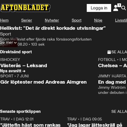
Logga in
Hem
Serier
Nyheter
Sport
Nöje
Livsstil
Hellkvist: "Det är direkt korkade utvisningar"
Sport
Björn Hellkvist efter fjärde raka försäsongsförlusten
Se mer
Sport
•
27.08.20
•
103 sek
Direktsänd sport
SE ALLA
ISHOCKEY
FOTBOLL
•
I M
LIVE
Plus
Plus
Västerås – Leksand
Chels
Nya avsnitt →
SPORT
•
7 JUNI
16:36
JIMMY HJÄRTA
Gör löptester med Andreas Almgren
En dag med 
Jimmy Wixtröm 
under debuten i
Senaste sportklippen
SE ALLA
TRAV
•
I DAG 12:01
5:16
TRAV
•
I DAG 09:05
”Jättefin häst som rankas
”Jag jagar jätteskräll på