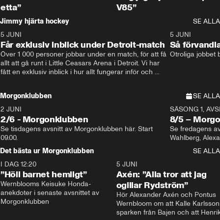
etta”
V85”
Jimmy hjärta hockey
SE ALLA
5 JUNI
11:14
5 JUNI
Får exklusiv inblick under Detroit-match
Så förvandl
Över 1 000 personer jobbar under en match, för att få 
Otroliga jobbet
allt att gå runt i Little Ceasars Arena i Detroit. Vi har 
fått en exklusiv inblick i hur allt fungerar inför och 
under match i världens bästa hockeyliga
Morgonklubben
SE ALLA
2 JUNI
SÄSONG 1, AVSN
2/6 - Morgonklubben
8/5 – Morg
Se tisdagens avsnitt av Morgonklubben här. Start 
Se fredagens av
09.00. 
Det bästa ur Morgonklubben
SE ALLA
I DAG 12:20
1:14
5 JUNI
”Höll barnet hemligt”
Axén: ”Alla tror att jag
Wernblooms Keisuke Honda-
ogillar Rydström”
anekdoter i senaste avsnittet av 
Hör Alexander Axén och Pontus 
Morgonklubben
Wernbloom om att Kalle Karlsson 
sparken från Bajen och att Henrik