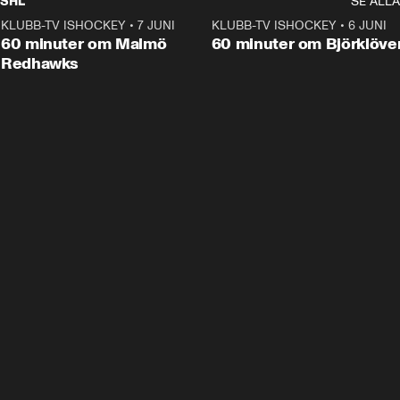
SHL
SE ALLA
KLUBB-TV ISHOCKEY
•
7 JUNI
1:02:53
KLUBB-TV ISHOCKEY
•
6 JUNI
1:0
Plus
60 minuter om Malmö
60 minuter om Björklöve
Redhawks