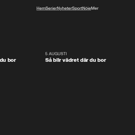
Hem
Serier
Nyheter
Sport
Nöje
Mer
Livsstil
1:06
5 AUGUSTI
1:0
 du bor
Så blir vädret där du bor