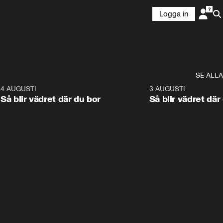
Logga in
SE ALLA
6
4 AUGUSTI
1:06
3 AUGUSTI
Så blir vädret där du bor
Så blir vädret där