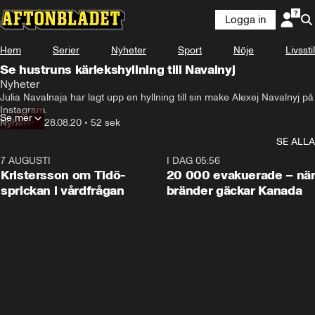
Logga in
Hem
Serier
Nyheter
Sport
Nöje
Livsstil
Se hustruns kärlekshyllning till Navalnyj
Nyheter
Julia Navalnaja har lagt upp en hyllning till sin make Alexej Navalnyj på 
Instagram.
Se mer
Nyheter
•
28.08.20
•
52 sek
SE ALLA
7 AUGUSTI
0:42
I DAG 05:56
Kristersson om Tidö-
20 000 evakuerade – nä
sprickan i vårdfrågan
bränder gäckar Kanada