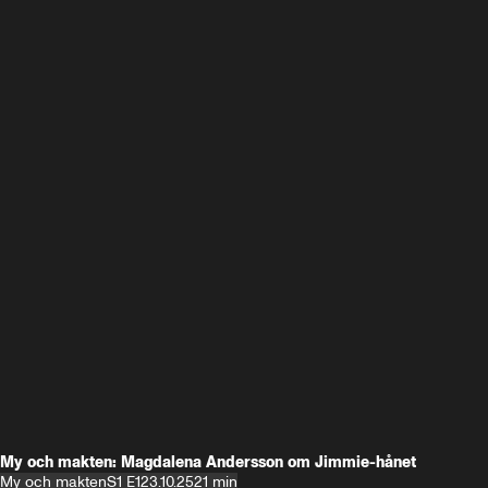
My och makten: Magdalena Andersson om Jimmie-hånet
My och makten
S1 E1
23.10.25
21 min