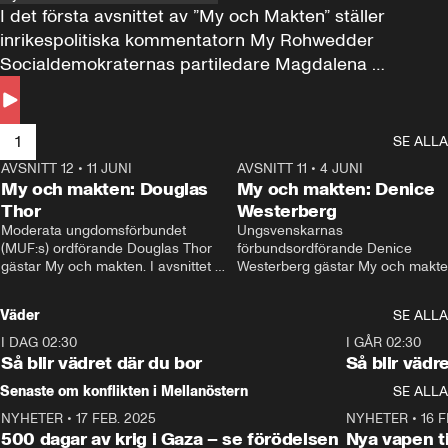
I det första avsnittet av ”My och Makten” ställer 
inrikespolitiska kommentatorn My Rohwedder 
Socialdemokraternas partiledare Magdalena 
Andersson till svars.
1
SE ALLA
AVSNITT 12
•
11 JUNI
26:27
AVSNITT 11
•
4 JUNI
2
My och makten: Douglas
My och makten: Denice
Thor
Westerberg
Moderata ungdomsförbundet 
Ungsvenskarnas 
(MUF:s) ordförande Douglas Thor 
förbundsordförande Denice 
gästar My och makten. I avsnittet 
Westerberg gästar My och makten.
diskuteras tonårsutvisningarna och 
avsnittet diskuteras migrationsfrå
hur Moderaterna ska locka väljare till 
och hur SD ska locka kvinnliga 
Väder
SE ALLA
valet i höst. 
väljare. 
I DAG 02:30
1:06
I GÅR 02:30
Så blir vädret där du bor
Så blir vädr
Senaste om konflikten i Mellanöstern
SE ALLA
NYHETER
•
17 FEB. 2025
0:45
NYHETER
•
16 F
500 dagar av krig i Gaza – se förödelsen
Nya vapen ti