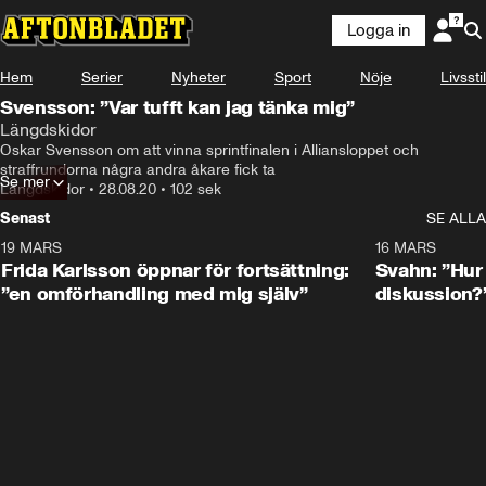
Logga in
Hem
Serier
Nyheter
Sport
Nöje
Livsstil
Svensson: ”Var tufft kan jag tänka mig”
Längdskidor
Oskar Svensson om att vinna sprintfinalen i Alliansloppet och 
straffrundorna några andra åkare fick ta
Se mer
Längdskidor
•
28.08.20
•
102 sek
Senast
SE ALLA
19 MARS
0:26
16 MARS
Frida Karlsson öppnar för fortsättning:
Svahn: ”Hur 
”en omförhandling med mig själv”
diskussion?