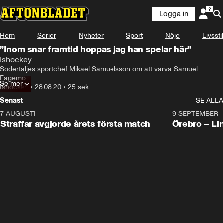
Logga in
Hem
Serier
Nyheter
Sport
Nöje
Livsstil
”Inom snar framtid hoppas jag han spelar här”
Ishockey
Södertäljes sportchef Mikael Samuelsson om att värva Samuel 
Fagemo
Se mer
Ishockey
•
28.08.20
•
25 sek
Senast
SE ALLA
7 AUGUSTI
2:19
9 SEPTEMBER
Plus
Straffar avgjorde årets första match
Örebro – Li