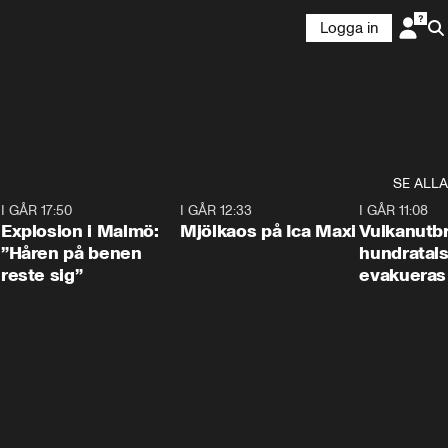
Logga in
SE ALLA
3
I GÅR 17:50
1:10
I GÅR 12:33
0:24
I GÅR 11:08
Explosion i Malmö:
Mjölkaos på Ica Maxi
Vulkanutbr
”Håren på benen
hundratal
reste sig”
evakueras