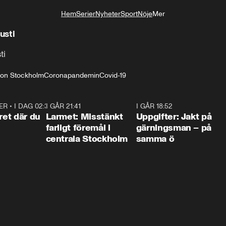
Hem
Serier
Nyheter
Sport
Nöje
Mer
Livsstil
usti
ti
ion Stockholm
Coronapandemin
Covid-19
ER
•
I DAG 02:30
1:06
I GÅR 21:41
0:35
I GÅR 18:52
0:3
ret där du
Larmet: Misstänkt
Uppgifter: Jakt på
farligt föremål i
gärningsman – på
centrala Stockholm
samma ö