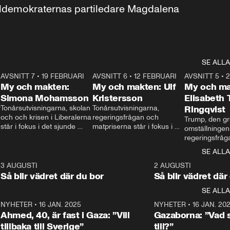
aldemokraternas partiledare Magdalena 
SE ALLA
7
AVSNITT 7
•
19 FEBRUARI
24:30
AVSNITT 6
•
12 FEBRUARI
27:30
AVSNITT 5
•
My och makten:
My och makten: Ulf
My och ma
Simona Mohamsson
Kristersson
Elisabeth
 
Tonårsutvisningarna, skolan 
Tonårsutvisningarna, 
Ringqvist
och och krisen i Liberalerna 
regeringsfrågan och 
Trump, den gr
står i fokus i det sjunde 
matpriserna står i fokus i 
omställningen
avsnittet av ”My och 
det sjätte avsnittet av ”My 
regeringsfråga
makten”. Se när 
och makten”. Se när 
centrum i det 
SE ALLA
Aftonbladets inrikespolitiska 
Aftonbladets inrikespolitiska 
avsnittet av ”
kommentator My 
kommentator My 
6
3 AUGUSTI
1:06
2 AUGUSTI
Makten”. Se nä
Rohwedder ställer 
Rohwedder ställer 
Så blir vädret där du bor
Så blir vädret där
Aftonbladets in
utbildnings- och 
statsminister Ulf Kristersson 
kommentator 
SE ALLA
integrationsminister Simona 
till svars.
Rohwedder stäl
Mohamsson till svars.
Centerpartiets
2
NYHETER
•
16 JAN. 2025
1:01
NYHETER
•
16 JAN. 20
Thand Ring till
Ahmed, 40, är fast i Gaza: ”Vill
Gazaborna: ”Vad s
tillbaka till Sverige”
till?”