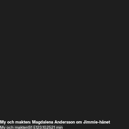
My och makten: Magdalena Andersson om Jimmie-hånet
My och makten
S1 E1
23.10.25
21 min