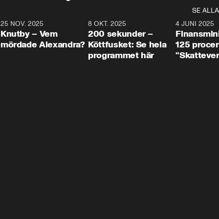
SE ALLA
3
25 NOV. 2025
31:05
8 OKT. 2025
4:29
4 JUNI 2025
Knutby – Vem
200 sekunder –
Finansmin
mördade Alexandra?
Köttfusket: Se hela
125 procent
programmet här
"Skattever
viktig uppg