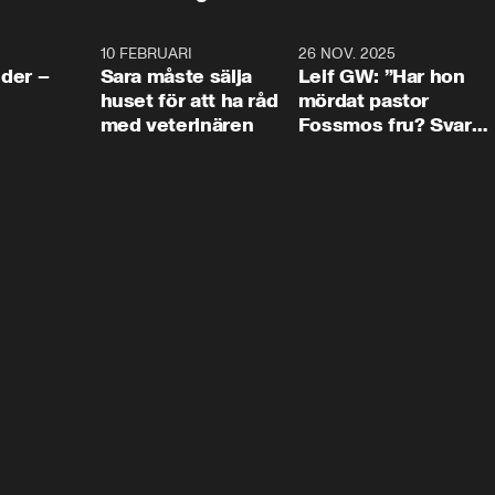
4:24
10 FEBRUARI
4:13
26 NOV. 2025
8:1
der –
Sara måste sälja
Leif GW: ”Har hon
huset för att ha råd
mördat pastor
med veterinären
Fossmos fru? Svar
nej.”