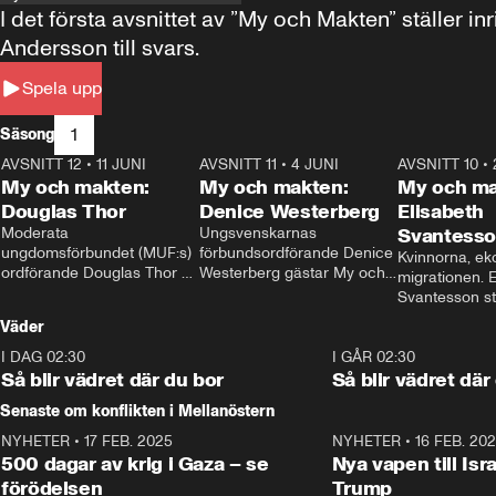
I det första avsnittet av ”My och Makten” ställe
Andersson till svars.
Spela upp
1
Säsong
AVSNITT 12
•
11 JUNI
26:27
AVSNITT 11
•
4 JUNI
23:40
AVSNITT 10
•
My och makten:
My och makten:
My och ma
Douglas Thor
Denice Westerberg
Elisabeth
Moderata 
Ungsvenskarnas 
Svantess
ungdomsförbundet (MUF:s) 
förbundsordförande Denice 
Kvinnorna, ek
ordförande Douglas Thor 
Westerberg gästar My och 
migrationen. E
gästar My och makten. I 
makten. I avsnittet 
Svantesson stäl
avsnittet diskuteras 
diskuteras migrationsfrågan 
när finansmini
Väder
tonårsutvisningarna och hur 
och hur SD ska locka 
Moderaterna ska locka 
kvinnliga väljare. 
I DAG 02:30
1:06
I GÅR 02:30
väljare till valet i höst. 
Så blir vädret där du bor
Så blir vädret där
Senaste om konflikten i Mellanöstern
NYHETER
•
17 FEB. 2025
0:45
NYHETER
•
16 FEB. 20
500 dagar av krig i Gaza – se
Nya vapen till Isr
förödelsen
Trump