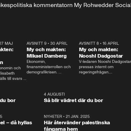
r inrikespolitiska kommentatorn My Rohwedder Soci
27 MAJ
3:51
AVSNITT 9
•
30 APRIL
24:00
AVSNITT 8
•
16 APRIL
25:1
kten:
My och makten:
My och makten:
Mikael Damberg
Nooshi Dadgostar
on
Ekonomin, 
V-ledaren Nooshi Dadgostar
finansministerrollen och 
pressas internt om 
onomin och 
demografikrisen. 
regeringsfrågan.

lisabeth 
Oppositionen ställs till svars 
I Aftonbladets 
ls till svars 
när Socialdemokraternas 
partiledarutfrågning ”My 
stern gästar 
Mikael Damberg gästar My 
och Makten” sätter hon ner 
My och Makten. 
och Makten. 
foten mot kritikerna:

1:06
4 AUGUSTI
1:0
– Vi ställer upp i val. Ska vi 
 du bor
Så blir vädret där du bor
vara med så sitter vi förstås 
25
1:22
NYHETER
•
21 JAN. 2025
0:5
ael – då hyllas
Här återvänder palestinska
fångarna hem