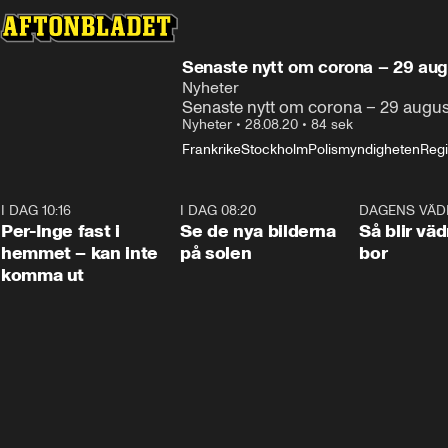
Senaste nytt om corona – 29 aug
Nyheter
Senaste nytt om corona – 29 augus
Nyheter
•
28.08.20
•
84 sek
Frankrike
Stockholm
Polismyndigheten
Reg
I DAG 10:16
1:26
I DAG 08:20
0:31
DAGENS VÄD
Per-Inge fast i
Se de nya bilderna
Så blir väd
hemmet – kan inte
på solen
bor
komma ut