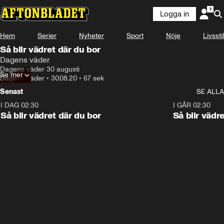
Logga in
Hem
Serier
Nyheter
Sport
Nöje
Livsstil
Så blir vädret där du bor
Dagens väder
Dagens väder 30 augusti
Se mer
Dagens väder
•
30.08.20
•
67 sek
Senast
SE ALLA
I DAG 02:30
1:06
I GÅR 02:30
Så blir vädret där du bor
Så blir vädr