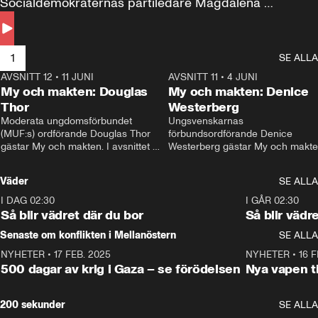
Socialdemokraternas partiledare Magdalena 
Andersson till svars.
1
SE ALLA
AVSNITT 12
•
11 JUNI
26:27
AVSNITT 11
•
4 JUNI
2
My och makten: Douglas
My och makten: Denice
Thor
Westerberg
Moderata ungdomsförbundet 
Ungsvenskarnas 
(MUF:s) ordförande Douglas Thor 
förbundsordförande Denice 
gästar My och makten. I avsnittet 
Westerberg gästar My och makten.
diskuteras tonårsutvisningarna och 
avsnittet diskuteras migrationsfrå
hur Moderaterna ska locka väljare till 
och hur SD ska locka kvinnliga 
Väder
SE ALLA
valet i höst. 
väljare. 
I DAG 02:30
1:06
I GÅR 02:30
Så blir vädret där du bor
Så blir vädr
Senaste om konflikten i Mellanöstern
SE ALLA
NYHETER
•
17 FEB. 2025
0:45
NYHETER
•
16 F
500 dagar av krig i Gaza – se förödelsen
Nya vapen ti
200 sekunder
SE ALLA