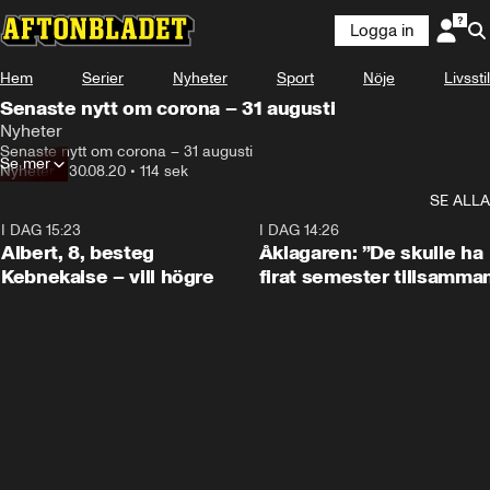
Logga in
Hem
Serier
Nyheter
Sport
Nöje
Livsstil
Senaste nytt om corona – 31 augusti
Nyheter
Senaste nytt om corona – 31 augusti
Se mer
Nyheter
•
30.08.20
•
114 sek
SE ALLA
I DAG 15:23
0:54
I DAG 14:26
Albert, 8, besteg
Åklagaren: ”De skulle ha
Kebnekaise – vill högre
firat semester tillsamma