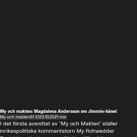
My och makten: Magdalena Andersson om Jimmie-hånet
My och makten
S1 E1
23.10.25
21 min
I det första avsnittet av ”My och Makten” ställer 
inrikespolitiska kommentatorn My Rohwedder 