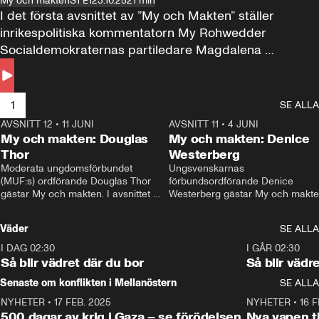
My och makten
S1 E1
23.10.25
21 min
I det första avsnittet av ”My och Makten” ställer 
inrikespolitiska kommentatorn My Rohwedder 
Socialdemokraternas partiledare Magdalena 
Andersson till svars.
1
SE ALLA
AVSNITT 12
•
11 JUNI
26:27
AVSNITT 11
•
4 JUNI
2
My och makten: Douglas
My och makten: Denice
Thor
Westerberg
Moderata ungdomsförbundet 
Ungsvenskarnas 
(MUF:s) ordförande Douglas Thor 
förbundsordförande Denice 
gästar My och makten. I avsnittet 
Westerberg gästar My och makten.
diskuteras tonårsutvisningarna och 
avsnittet diskuteras migrationsfrå
hur Moderaterna ska locka väljare till 
och hur SD ska locka kvinnliga 
Väder
SE ALLA
valet i höst. 
väljare. 
I DAG 02:30
1:06
I GÅR 02:30
Så blir vädret där du bor
Så blir vädr
Senaste om konflikten i Mellanöstern
SE ALLA
NYHETER
•
17 FEB. 2025
0:45
NYHETER
•
16 F
500 dagar av krig i Gaza – se förödelsen
Nya vapen ti