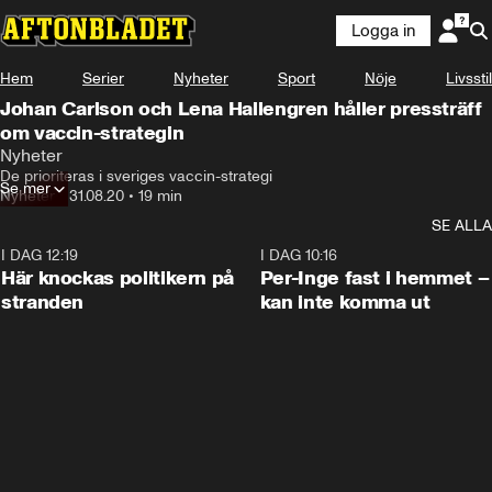
Logga in
Hem
Serier
Nyheter
Sport
Nöje
Livsstil
Johan Carlson och Lena Hallengren håller pressträff
om vaccin-strategin
Nyheter
De prioriteras i sveriges vaccin-strategi
Se mer
Nyheter
•
31.08.20
•
19 min
SE ALLA
I DAG 12:19
0:45
I DAG 10:16
Här knockas politikern på
Per-Inge fast i hemmet –
stranden
kan inte komma ut