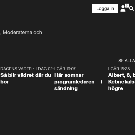
Logga in
l, Moderaterna och 
SE ALLA
6
DAGENS VÄDER
•
I DAG 02:30
1:06
I GÅR 19:07
0:45
I GÅR 15:23
Så blir vädret där du
Här somnar
Albert, 8,
bor
programledaren – i
Kebnekaise
sändning
högre