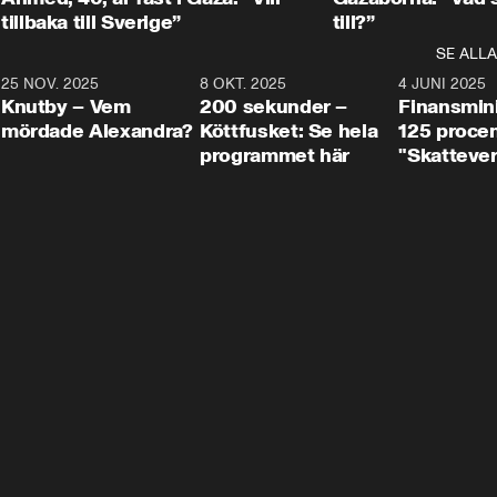
tillbaka till Sverige”
till?”
SE ALLA
3
25 NOV. 2025
31:05
8 OKT. 2025
4:29
4 JUNI 2025
Knutby – Vem
200 sekunder –
Finansmin
mördade Alexandra?
Köttfusket: Se hela
125 procent
programmet här
"Skattever
viktig uppg