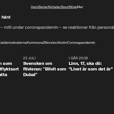
Hem
Serier
Nyheter
Sport
Nöje
Mer
Livsstil
r hänt
 – mitt under coronapandemin – se reaktioner från persona
ialdemokraterna
Kommunal
Storstockholm
Coronapandemin
1:24
23 JULI
1:42
I GÅR 20:08
4:3
n som
Svensken om
Linn, 17, ska dö:
llflyktsort
Rivieran: "Blivit som
”Livet är som det är”
atta
Dubai"