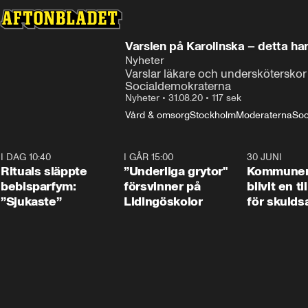
Varslen på Karolinska – detta ha
Nyheter
Varslar läkare och undersköterskor
Socialdemokraterna
Nyheter
•
31.08.20
•
117 sek
Vård & omsorg
Stockholm
Moderaterna
Soc
I DAG 10:40
1:01
I GÅR 15:00
1:07
30 JUNI
Rituals släppte
”Underliga grytor"
Kommune
bebisparfym:
försvinner på
blivit en ti
”Sjukaste”
Lidingöskolor
för skulds