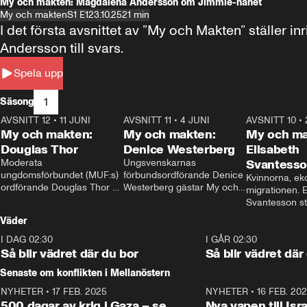
My och makten: Magdalena Andersson om Jimmie-hånet
My och makten
S1 E1
23.10.25
21 min
I det första avsnittet av ”My och Makten” ställe
Andersson till svars.
Spela upp
1
Säsong
AVSNITT 12
•
11 JUNI
26:27
AVSNITT 11
•
4 JUNI
23:40
AVSNITT 10
•
My och makten:
My och makten:
My och ma
Douglas Thor
Denice Westerberg
Elisabeth
Moderata 
Ungsvenskarnas 
Svantess
ungdomsförbundet (MUF:s) 
förbundsordförande Denice 
Kvinnorna, ek
ordförande Douglas Thor 
Westerberg gästar My och 
migrationen. E
gästar My och makten. I 
makten. I avsnittet 
Svantesson stäl
avsnittet diskuteras 
diskuteras migrationsfrågan 
när finansmini
Väder
tonårsutvisningarna och hur 
och hur SD ska locka 
Moderaterna ska locka 
kvinnliga väljare. 
I DAG 02:30
1:06
I GÅR 02:30
väljare till valet i höst. 
Så blir vädret där du bor
Så blir vädret där
Senaste om konflikten i Mellanöstern
NYHETER
•
17 FEB. 2025
0:45
NYHETER
•
16 FEB. 20
500 dagar av krig i Gaza – se
Nya vapen till Isr