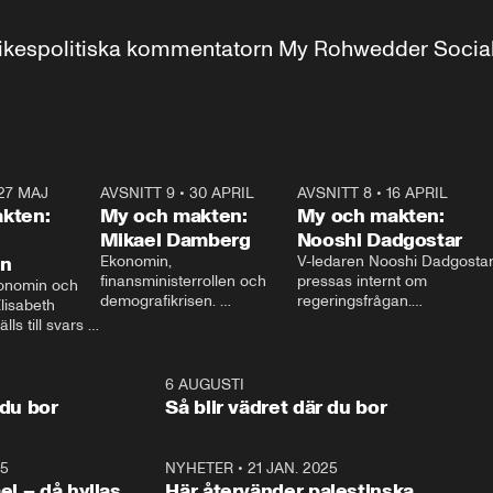
r inrikespolitiska kommentatorn My Rohwedder Soci
27 MAJ
3:51
AVSNITT 9
•
30 APRIL
24:00
AVSNITT 8
•
16 APRIL
25:1
kten:
My och makten:
My och makten:
Mikael Damberg
Nooshi Dadgostar
on
Ekonomin, 
V-ledaren Nooshi Dadgostar
finansministerrollen och 
pressas internt om 
onomin och 
demografikrisen. 
regeringsfrågan.

lisabeth 
Oppositionen ställs till svars 
I Aftonbladets 
ls till svars 
när Socialdemokraternas 
partiledarutfrågning ”My 
stern gästar 
Mikael Damberg gästar My 
och Makten” sätter hon ner 
My och Makten. 
och Makten. 
foten mot kritikerna:

1:06
6 AUGUSTI
1:0
– Vi ställer upp i val. Ska vi 
 du bor
Så blir vädret där du bor
vara med så sitter vi förstås 
25
1:22
NYHETER
•
21 JAN. 2025
0:5
ael – då hyllas
Här återvänder palestinska