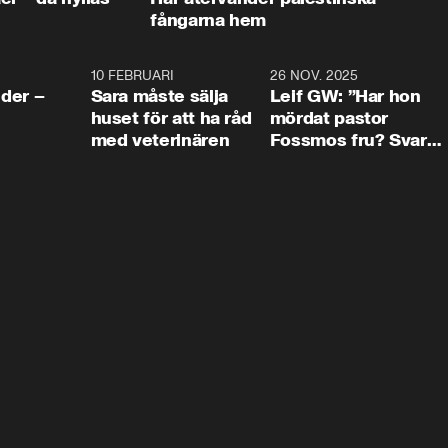
fångarna hem
4:24
10 FEBRUARI
4:13
26 NOV. 2025
8:1
der –
Sara måste sälja
Leif GW: ”Har hon
huset för att ha råd
mördat pastor
med veterinären
Fossmos fru? Svar
nej.”