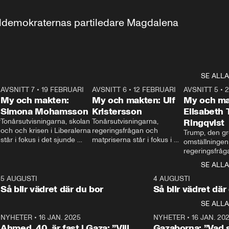
aldemokraternas partiledare Magdalena 
SE ALLA
7
AVSNITT 7
•
19 FEBRUARI
24:30
AVSNITT 6
•
12 FEBRUARI
27:30
AVSNITT 5
•
My och makten:
My och makten: Ulf
My och ma
Simona Mohamsson
Kristersson
Elisabeth
 
Tonårsutvisningarna, skolan 
Tonårsutvisningarna, 
Ringqvist
och och krisen i Liberalerna 
regeringsfrågan och 
Trump, den gr
står i fokus i det sjunde 
matpriserna står i fokus i 
omställningen
avsnittet av ”My och 
det sjätte avsnittet av ”My 
regeringsfråga
makten”. Se när 
och makten”. Se när 
centrum i det 
SE ALLA
Aftonbladets inrikespolitiska 
Aftonbladets inrikespolitiska 
avsnittet av ”
kommentator My 
kommentator My 
6
5 AUGUSTI
1:06
4 AUGUSTI
Makten”. Se nä
Rohwedder ställer 
Rohwedder ställer 
Så blir vädret där du bor
Så blir vädret där
Aftonbladets in
utbildnings- och 
statsminister Ulf Kristersson 
kommentator 
SE ALLA
integrationsminister Simona 
till svars.
Rohwedder stäl
Mohamsson till svars.
Centerpartiets
2
NYHETER
•
16 JAN. 2025
1:01
NYHETER
•
16 JAN. 20
Thand Ring till
Ahmed, 40, är fast i Gaza: ”Vill
Gazaborna: ”Vad s