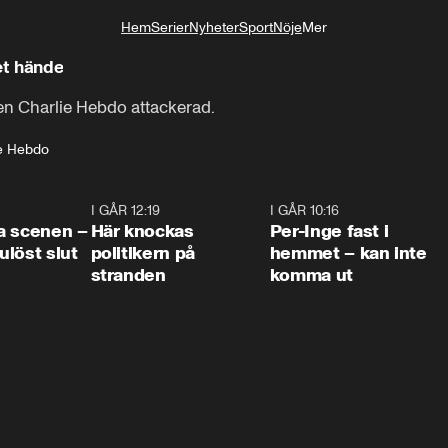
Hem
Serier
Nyheter
Sport
Nöje
Mer
Livsstil
et hände
gen Charlie Hebdo attackerad.
ie Hebdo
0:42
I GÅR 12:19
0:45
I GÅR 10:16
1:2
a scenen –
Här knockas
Per-Inge fast i
löst slut
politikern på
hemmet – kan inte
stranden
komma ut