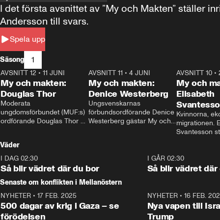
I det första avsnittet av ”My och Makten” ställe
Andersson till svars.
Spela upp
1
Säsong
AVSNITT 12
•
11 JUNI
26:27
AVSNITT 11
•
4 JUNI
23:40
AVSNITT 10
•
My och makten:
My och makten:
My och ma
Douglas Thor
Denice Westerberg
Elisabeth
Moderata 
Ungsvenskarnas 
Svantess
ungdomsförbundet (MUF:s) 
förbundsordförande Denice 
Kvinnorna, ek
ordförande Douglas Thor 
Westerberg gästar My och 
migrationen. E
gästar My och makten. I 
makten. I avsnittet 
Svantesson stäl
avsnittet diskuteras 
diskuteras migrationsfrågan 
när finansmini
Väder
tonårsutvisningarna och hur 
och hur SD ska locka 
Moderaterna ska locka 
kvinnliga väljare. 
I DAG 02:30
1:06
I GÅR 02:30
väljare till valet i höst. 
Så blir vädret där du bor
Så blir vädret där
Senaste om konflikten i Mellanöstern
NYHETER
•
17 FEB. 2025
0:45
NYHETER
•
16 FEB. 20
500 dagar av krig i Gaza – se
Nya vapen till Isr
förödelsen
Trump