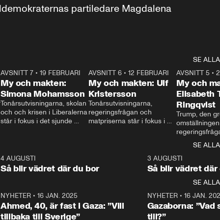
aldemokraternas partiledare Magdalena 
SE ALLA
7
AVSNITT 7
•
19 FEBRUARI
24:30
AVSNITT 6
•
12 FEBRUARI
27:30
AVSNITT 5
•
My och makten:
My och makten: Ulf
My och ma
Simona Mohamsson
Kristersson
Elisabeth
 
Tonårsutvisningarna, skolan 
Tonårsutvisningarna, 
Ringqvist
och och krisen i Liberalerna 
regeringsfrågan och 
Trump, den gr
står i fokus i det sjunde 
matpriserna står i fokus i 
omställningen
avsnittet av ”My och 
det sjätte avsnittet av ”My 
regeringsfråga
makten”. Se när 
och makten”. Se när 
centrum i det 
SE ALLA
Aftonbladets inrikespolitiska 
Aftonbladets inrikespolitiska 
avsnittet av ”
kommentator My 
kommentator My 
6
4 AUGUSTI
1:06
3 AUGUSTI
Makten”. Se nä
Rohwedder ställer 
Rohwedder ställer 
Så blir vädret där du bor
Så blir vädret där
Aftonbladets in
utbildnings- och 
statsminister Ulf Kristersson 
kommentator 
SE ALLA
integrationsminister Simona 
till svars.
Rohwedder stäl
Mohamsson till svars.
Centerpartiets
2
NYHETER
•
16 JAN. 2025
1:01
NYHETER
•
16 JAN. 20
Thand Ring till
Ahmed, 40, är fast i Gaza: ”Vill
Gazaborna: ”Vad s
tillbaka till Sverige”
till?”