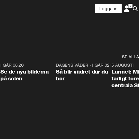
Logga in
SE ALLA
6
I GÅR 08:20
0:31
DAGENS VÄDER
•
I GÅR 02:30
1:06
5 AUGUSTI
Se de nya bilderna
Så blir vädret där du
Larmet: M
på solen
bor
farligt för
centrala 