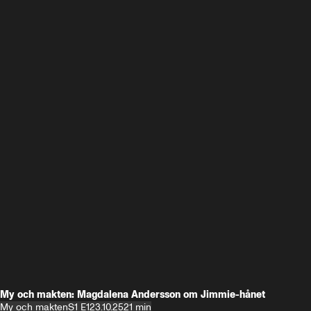
My och makten: Magdalena Andersson om Jimmie-hånet
My och makten
S1 E1
23.10.25
21 min