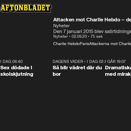
Attacken mot Charlie Hebdo – d
Nyheter
Den 7 januari 2015 blev satirtidnin
Nyheter
•
02.09.20
•
75 sek
Charlie Hebdo
Paris
Attackerna mot Charl
I DAG 06:40
0:47
DAGENS VÄDER
•
I DAG 02:30
1:06
I GÅR 19:07
Sex dödade i
Så blir vädret där du
Dramatisk
skolskjutning
bor
med miraku