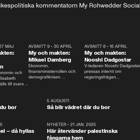
r inrikespolitiska kommentatorn My Rohwedder Soci
27 MAJ
3:51
AVSNITT 9
•
30 APRIL
24:00
AVSNITT 8
•
16 APRIL
25:1
kten:
My och makten:
My och makten:
Mikael Damberg
Nooshi Dadgostar
on
Ekonomin, 
V-ledaren Nooshi Dadgostar
finansministerrollen och 
pressas internt om 
onomin och 
demografikrisen. 
regeringsfrågan.

lisabeth 
Oppositionen ställs till svars 
I Aftonbladets 
ls till svars 
när Socialdemokraternas 
partiledarutfrågning ”My 
stern gästar 
Mikael Damberg gästar My 
och Makten” sätter hon ner 
My och Makten. 
och Makten. 
foten mot kritikerna:

1:06
5 AUGUSTI
1:0
– Vi ställer upp i val. Ska vi 
 du bor
Så blir vädret där du bor
vara med så sitter vi förstås 
25
1:22
NYHETER
•
21 JAN. 2025
0:5
ael – då hyllas
Här återvänder palestinska
fångarna hem