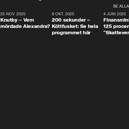
SE ALLA
3
25 NOV. 2025
31:05
8 OKT. 2025
4:29
4 JUNI 2025
Knutby – Vem
200 sekunder –
Finansmin
mördade Alexandra?
Köttfusket: Se hela
125 procent
programmet här
"Skattever
viktig uppg