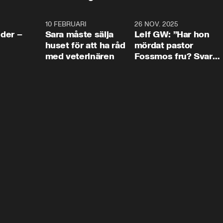
4:24
10 FEBRUARI
4:13
26 NOV. 2025
8:1
der –
Sara måste sälja
Leif GW: ”Har hon
huset för att ha råd
mördat pastor
med veterinären
Fossmos fru? Svar
nej.”