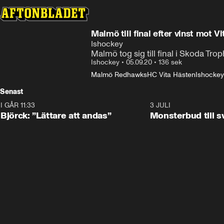
Malmö till final efter vinst mot V
Ishockey
Malmö tog sig till final i Skoda Tro
Ishockey
•
05.09.20
•
136 sek
Malmö Redhawks
HC Vita Hästen
Ishockey
Senast
I GÅR 11:33
2:08
3 JULI
Björck: ”Lättare att andas”
Monsterbud till 