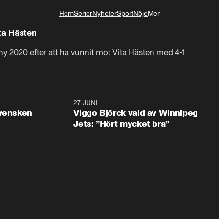
Hem
Serier
Nyheter
Sport
Nöje
Mer
Livsstil
ita Hästen
phy 2020 efter att ha vunnit mot Vita Hästen med 4-1
0:30
27 JUNI
0:4
svensken
Viggo Björck vald av Winnipeg
Jets: ”Hört mycket bra”