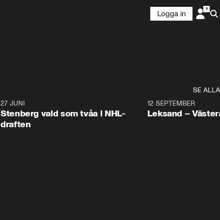
Logga in
SE ALLA
9
27 JUNI
0:49
12 SEPTEMBER
Plus
Stenberg vald som tvåa i NHL-
Leksand – Väster
draften