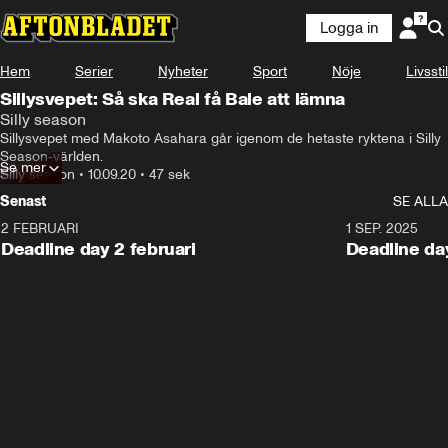
Logga in
Hem
Serier
Nyheter
Sport
Nöje
Livsstil
Sillysvepet: Så ska Real få Bale att lämna
Silly season
Sillysvepet med Makoto Asahara går igenom de hetaste ryktena i Silly 
Season-världen.
Se mer
Silly season
•
10.09.20
•
47 sek
Senast
SE ALLA
2 FEBRUARI
1 SEP. 2025
Deadline day 2 februari
Deadline da