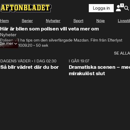
Logga in
Hem
Serier
Nyheter
Sport
Nöje
Livsstil
Här är bilen som polisen vill veta mer om
Nyheter
Polisen vill ha tips om den silverfärgade Mazdan. Film från Efterlyst
Se mer
Nyheter
•
10.09.20
•
50 sek
SE ALLA
DAGENS VÄDER
•
I DAG 02:30
1:06
I GÅR 19:07
Så blir vädret där du bor
Dramatiska scenen – me
mirakulöst slut