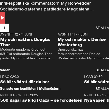
inrikespolitiska kommentatorn My Rohwedder 
Socialdemokraternas partiledare Magdalena 
Andersson till svars.
1
SE ALLA
AVSNITT 12
•
11 JUNI
26:27
AVSNITT 11
•
4 JUNI
2
My och makten: Douglas
My och makten: Denice
Thor
Westerberg
Moderata ungdomsförbundet 
Ungsvenskarnas 
(MUF:s) ordförande Douglas Thor 
förbundsordförande Denice 
gästar My och makten. I avsnittet 
Westerberg gästar My och makten.
diskuteras tonårsutvisningarna och 
avsnittet diskuteras migrationsfrå
hur Moderaterna ska locka väljare till 
och hur SD ska locka kvinnliga 
Väder
SE ALLA
valet i höst. 
väljare. 
I DAG 02:30
1:06
I GÅR 02:30
Så blir vädret där du bor
Så blir vädr
Senaste om konflikten i Mellanöstern
SE ALLA
NYHETER
•
17 FEB. 2025
0:45
NYHETER
•
16 F
500 dagar av krig i Gaza – se förödelsen
Nya vapen ti