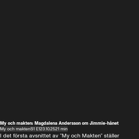
My och makten: Magdalena Andersson om Jimmie-hånet
My och makten
S1 E1
23.10.25
21 min
I det första avsnittet av ”My och Makten” ställer 