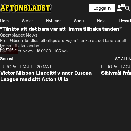
Logga in
Hem
Serier
Nyheter
Sport
Nöje
Livsstil
”Tänkte att det bara var att limma tillbaka tanden”
Sportbladet News
Ellen Gibson, tandlös fotbollspelare Bajen ”Tänkte att det bara var att 
limma tillbaka tanden”
Se mer
Sportbladet News
•
18.09.20
•
105 sek
Senast
SE ALLA
EUROPA LEAGUE
•
20 MAJ
1:32
EUROPA LEAG
Victor Nilsson Lindelöf vinner Europa
Självmål frå
League med sitt Aston Villa