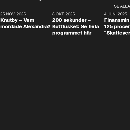
SE ALLA
3
25 NOV. 2025
31:05
8 OKT. 2025
4:29
4 JUNI 2025
Knutby – Vem
200 sekunder –
Finansmin
mördade Alexandra?
Köttfusket: Se hela
125 procent
programmet här
"Skattever
viktig uppg