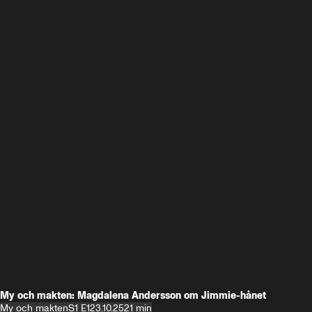
My och makten: Magdalena Andersson om Jimmie-hånet
My och makten
S1 E1
23.10.25
21 min