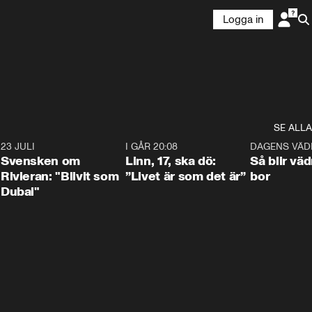
Logga in
SE ALLA
4
23 JULI
1:42
I GÅR 20:08
4:36
DAGENS VÄD
Svensken om
Linn, 17, ska dö:
Så blir väd
Rivieran: "Blivit som
”Livet är som det är”
bor
Dubai"