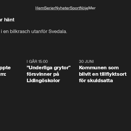
Hem
Serier
Nyheter
Sport
Nöje
Mer
Livsstil
r hänt
i en bilkrasch utanför Svedala.
1:01
I GÅR 15:00
1:07
30 JUNI
1:2
äppte
”Underliga grytor"
Kommunen som
ym:
försvinner på
blivit en tillflyktsort
Lidingöskolor
för skuldsatta