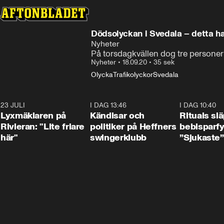
Dödsolyckan i Svedala – detta ha
Nyheter
På torsdagkvällen dog tre personer 
Nyheter
•
18.09.20
•
35 sek
Olycka
Trafikolyckor
Svedala
23 JULI
2:02
I DAG 13:46
0:55
I DAG 10:40
Lyxmäklaren på
Kändisar och
Rituals sl
Rivieran: "Lite friare
politiker på Heffners
bebisparf
här"
swingerklubb
”Sjukaste”