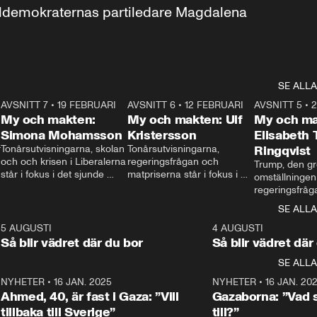
aldemokraternas partiledare Magdalena 
SE ALLA
7
AVSNITT 7
•
19 FEBRUARI
24:30
AVSNITT 6
•
12 FEBRUARI
27:30
AVSNITT 5
•
My och makten:
My och makten: Ulf
My och ma
Simona Mohamsson
Kristersson
Elisabeth
 
Tonårsutvisningarna, skolan 
Tonårsutvisningarna, 
Ringqvist
och och krisen i Liberalerna 
regeringsfrågan och 
Trump, den gr
står i fokus i det sjunde 
matpriserna står i fokus i 
omställningen
avsnittet av ”My och 
det sjätte avsnittet av ”My 
regeringsfråga
makten”. Se när 
och makten”. Se när 
centrum i det 
SE ALLA
Aftonbladets inrikespolitiska 
Aftonbladets inrikespolitiska 
avsnittet av ”
kommentator My 
kommentator My 
6
5 AUGUSTI
1:06
4 AUGUSTI
Makten”. Se nä
Rohwedder ställer 
Rohwedder ställer 
Så blir vädret där du bor
Så blir vädret där
Aftonbladets in
utbildnings- och 
statsminister Ulf Kristersson 
kommentator 
SE ALLA
integrationsminister Simona 
till svars.
Rohwedder stäl
Mohamsson till svars.
Centerpartiets
2
NYHETER
•
16 JAN. 2025
1:01
NYHETER
•
16 JAN. 20
Thand Ring till
Ahmed, 40, är fast i Gaza: ”Vill
Gazaborna: ”Vad s
tillbaka till Sverige”
till?”