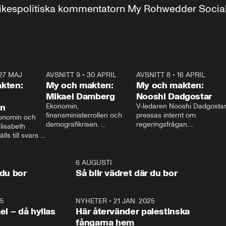
r inrikespolitiska kommentatorn My Rohwedder Soci
27 MAJ
3:51
AVSNITT 9
•
30 APRIL
24:00
AVSNITT 8
•
16 APRIL
25:1
kten:
My och makten:
My och makten:
Mikael Damberg
Nooshi Dadgostar
on
Ekonomin, 
V-ledaren Nooshi Dadgostar
finansministerrollen och 
pressas internt om 
onomin och 
demografikrisen. 
regeringsfrågan.

lisabeth 
Oppositionen ställs till svars 
I Aftonbladets 
ls till svars 
när Socialdemokraternas 
partiledarutfrågning ”My 
stern gästar 
Mikael Damberg gästar My 
och Makten” sätter hon ner 
My och Makten. 
och Makten. 
foten mot kritikerna:

1:06
6 AUGUSTI
1:0
– Vi ställer upp i val. Ska vi 
 du bor
Så blir vädret där du bor
vara med så sitter vi förstås 
25
1:22
NYHETER
•
21 JAN. 2025
0:5
ael – då hyllas
Här återvänder palestinska
fångarna hem