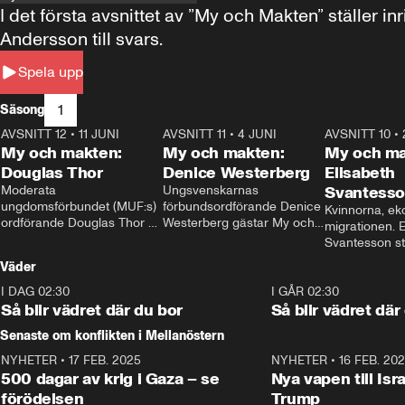
I det första avsnittet av ”My och Makten” ställe
Andersson till svars.
Spela upp
1
Säsong
AVSNITT 12
•
11 JUNI
26:27
AVSNITT 11
•
4 JUNI
23:40
AVSNITT 10
•
My och makten:
My och makten:
My och ma
Douglas Thor
Denice Westerberg
Elisabeth
Moderata 
Ungsvenskarnas 
Svantess
ungdomsförbundet (MUF:s) 
förbundsordförande Denice 
Kvinnorna, ek
ordförande Douglas Thor 
Westerberg gästar My och 
migrationen. E
gästar My och makten. I 
makten. I avsnittet 
Svantesson stäl
avsnittet diskuteras 
diskuteras migrationsfrågan 
när finansmini
Väder
tonårsutvisningarna och hur 
och hur SD ska locka 
Moderaterna ska locka 
kvinnliga väljare. 
I DAG 02:30
1:06
I GÅR 02:30
väljare till valet i höst. 
Så blir vädret där du bor
Så blir vädret där
Senaste om konflikten i Mellanöstern
NYHETER
•
17 FEB. 2025
0:45
NYHETER
•
16 FEB. 20
500 dagar av krig i Gaza – se
Nya vapen till Isr
förödelsen
Trump