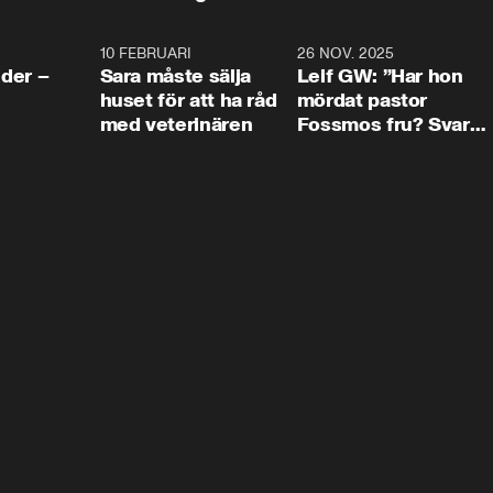
4:24
10 FEBRUARI
4:13
26 NOV. 2025
8:1
der –
Sara måste sälja
Leif GW: ”Har hon
huset för att ha råd
mördat pastor
med veterinären
Fossmos fru? Svar
nej.”