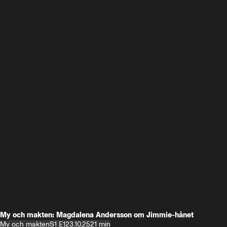
My och makten: Magdalena Andersson om Jimmie-hånet
My och makten
S1 E1
23.10.25
21 min