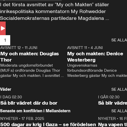
I det första avsnittet av ”My och Makten” ställer 
inrikespolitiska kommentatorn My Rohwedder 
Socialdemokraternas partiledare Magdalena 
Andersson till svars.
1
SE ALLA
AVSNITT 12
•
11 JUNI
26:27
AVSNITT 11
•
4 JUNI
2
My och makten: Douglas
My och makten: Denice
Thor
Westerberg
Moderata ungdomsförbundet 
Ungsvenskarnas 
(MUF:s) ordförande Douglas Thor 
förbundsordförande Denice 
gästar My och makten. I avsnittet 
Westerberg gästar My och makten.
diskuteras tonårsutvisningarna och 
avsnittet diskuteras migrationsfrå
hur Moderaterna ska locka väljare till 
och hur SD ska locka kvinnliga 
Väder
SE ALLA
valet i höst. 
väljare. 
I DAG 02:30
1:06
I GÅR 02:30
Så blir vädret där du bor
Så blir vädr
Senaste om konflikten i Mellanöstern
SE ALLA
NYHETER
•
17 FEB. 2025
0:45
NYHETER
•
16 F
500 dagar av krig i Gaza – se förödelsen
Nya vapen ti