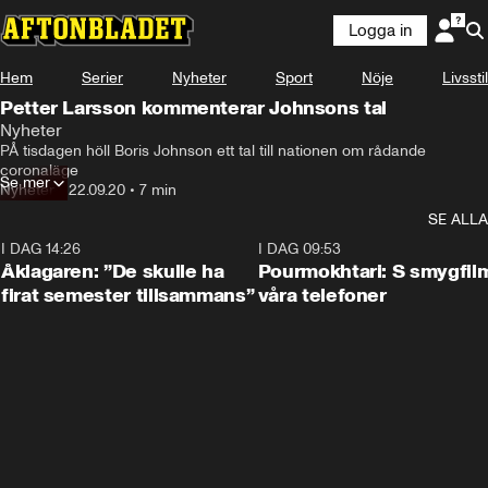
Logga in
Hem
Serier
Nyheter
Sport
Nöje
Livsstil
Petter Larsson kommenterar Johnsons tal
Nyheter
PÅ tisdagen höll Boris Johnson ett tal till nationen om rådande 
coronaläge
Se mer
Nyheter
•
22.09.20
•
7 min
SE ALLA
I DAG 14:26
1:54
I DAG 09:53
Åklagaren: ”De skulle ha
Pourmokhtari: S smygfil
firat semester tillsammans”
våra telefoner