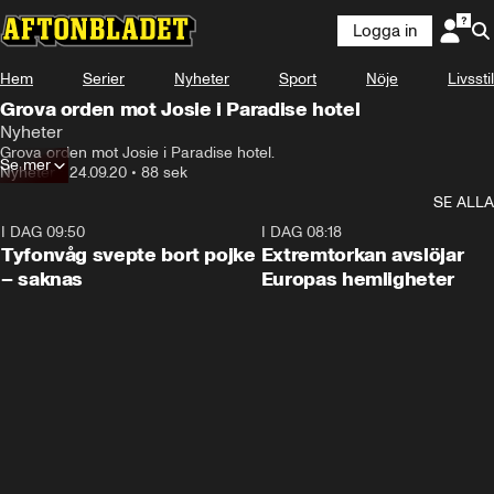
Logga in
Hem
Serier
Nyheter
Sport
Nöje
Livsstil
Grova orden mot Josie i Paradise hotel
Nyheter
Grova orden mot Josie i Paradise hotel.
Se mer
Nyheter
•
24.09.20
•
88 sek
SE ALLA
I DAG 09:50
0:53
I DAG 08:18
Tyfonvåg svepte bort pojke
Extremtorkan avslöjar
– saknas
Europas hemligheter