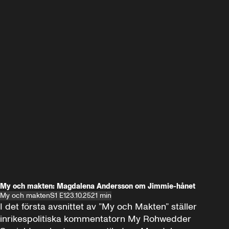
My och makten: Magdalena Andersson om Jimmie-hånet
My och makten
S1 E1
23.10.25
21 min
I det första avsnittet av ”My och Makten” ställer 
inrikespolitiska kommentatorn My Rohwedder 