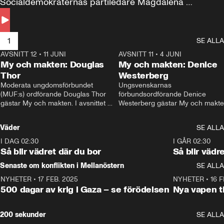
Socialdemokraternas partiledare Magdalena 
Andersson till svars.
1
SE ALLA
AVSNITT 12
•
11 JUNI
26:27
AVSNITT 11
•
4 JUNI
2
My och makten: Douglas
My och makten: Denice
Thor
Westerberg
Moderata ungdomsförbundet 
Ungsvenskarnas 
(MUF:s) ordförande Douglas Thor 
förbundsordförande Denice 
gästar My och makten. I avsnittet 
Westerberg gästar My och makten.
diskuteras tonårsutvisningarna och 
avsnittet diskuteras migrationsfrå
hur Moderaterna ska locka väljare till 
och hur SD ska locka kvinnliga 
Väder
SE ALLA
valet i höst. 
väljare. 
I DAG 02:30
1:06
I GÅR 02:30
Så blir vädret där du bor
Så blir vädr
Senaste om konflikten i Mellanöstern
SE ALLA
NYHETER
•
17 FEB. 2025
0:45
NYHETER
•
16 F
500 dagar av krig i Gaza – se förödelsen
Nya vapen ti
200 sekunder
SE ALLA