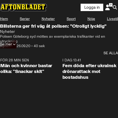
Logga in
Hem
Serier
Nyheter
Sport
Nöje
Livsstil
Bilisterna ger fri väg åt polisen: ”Otroligt lycklig”
Nyheter
Polisen Göteborg syd möttes av exemplariska trafikanter vid en 
utryckning
Se mer
Nyheter
•
26.09.20
•
40 sek
SE ALLA
FÖR 28 MIN SEN
1:11
I DAG 13:41
Män och kvinnor bastar
Fem döda efter ukrainsk
olika: "Snackar skit"
drönarattack mot
bostadshus