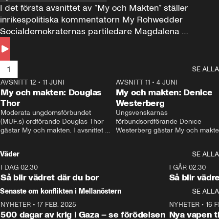
I det första avsnittet av ”My och Makten” ställer 
inrikespolitiska kommentatorn My Rohwedder 
Socialdemokraternas partiledare Magdalena 
Andersson till svars.
1
SE ALLA
AVSNITT 12
•
11 JUNI
26:27
AVSNITT 11
•
4 JUNI
2
My och makten: Douglas
My och makten: Denice
Thor
Westerberg
Moderata ungdomsförbundet 
Ungsvenskarnas 
(MUF:s) ordförande Douglas Thor 
förbundsordförande Denice 
gästar My och makten. I avsnittet 
Westerberg gästar My och makten.
diskuteras tonårsutvisningarna och 
avsnittet diskuteras migrationsfrå
hur Moderaterna ska locka väljare till 
och hur SD ska locka kvinnliga 
Väder
SE ALLA
valet i höst. 
väljare. 
I DAG 02:30
1:06
I GÅR 02:30
Så blir vädret där du bor
Så blir vädr
Senaste om konflikten i Mellanöstern
SE ALLA
NYHETER
•
17 FEB. 2025
0:45
NYHETER
•
16 F
500 dagar av krig i Gaza – se förödelsen
Nya vapen ti