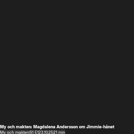
My och makten: Magdalena Andersson om Jimmie-hånet
My och makten
S1 E1
23.10.25
21 min