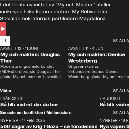
I det första avsnittet av ”My och Makten” ställer 
inrikespolitiska kommentatorn My Rohwedder 
Socialdemokraternas partiledare Magdalena 
Andersson till svars.
1
SE ALLA
AVSNITT 12
•
11 JUNI
26:27
AVSNITT 11
•
4 JUNI
2
My och makten: Douglas
My och makten: Denice
Thor
Westerberg
Moderata ungdomsförbundet 
Ungsvenskarnas 
(MUF:s) ordförande Douglas Thor 
förbundsordförande Denice 
gästar My och makten. I avsnittet 
Westerberg gästar My och makten.
diskuteras tonårsutvisningarna och 
avsnittet diskuteras migrationsfrå
hur Moderaterna ska locka väljare till 
och hur SD ska locka kvinnliga 
Väder
SE ALLA
valet i höst. 
väljare. 
I GÅR 02:30
1:06
7 AUGUSTI
Så blir vädret där du bor
Så blir vädr
Senaste om konflikten i Mellanöstern
SE ALLA
NYHETER
•
17 FEB. 2025
0:45
NYHETER
•
16 F
500 dagar av krig i Gaza – se förödelsen
Nya vapen ti