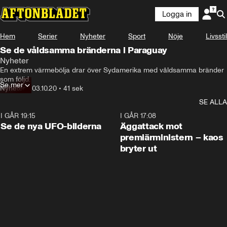
Logga in
Hem
Serier
Nyheter
Sport
Nöje
Livsstil
Se de våldsamma bränderna i Paraguay
Nyheter
En extrem värmebölja drar över Sydamerika med våldsamma bränder 
som följd.
Se mer
Nyheter
•
03.10.20
•
41 sek
SE ALLA
I GÅR 19:15
0:36
I GÅR 17:08
Se de nya UFO-bilderna
Äggattack mot
premiärministern – kaos
bryter ut