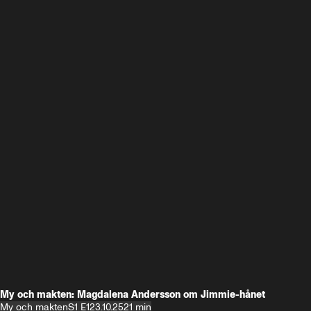
My och makten: Magdalena Andersson om Jimmie-hånet
My och makten
S1 E1
23.10.25
21 min