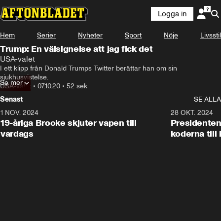
Logga in
Hem
Serier
Nyheter
Sport
Nöje
Livsstil
Trump: En välsignelse att jag fick det
USA-valet
I ett klipp från Donald Trumps Twitter berättar han om sin 
sjukhusvistelse.
Se mer
USA-valet
•
07.10.20
•
52 sek
Senast
SE ALLA
1 NOV. 2024
1:10
28 OKT. 2024
19-åriga Brooke skjuter vapen till
Presidenten
vardags
koderna till