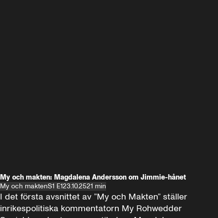
My och makten: Magdalena Andersson om Jimmie-hånet
My och makten
S1 E1
23.10.25
21 min
I det första avsnittet av ”My och Makten” ställer 
inrikespolitiska kommentatorn My Rohwedder 