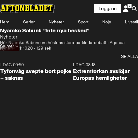
Logga in
Hem
Serier
Nyheter
Sport
Nöje
Livsstil
Nyamko Sabuni: ”Inte nya besked”
Nyheter
Hör Nyamko Sabuni om höstens stora partiledardebatt i Agenda
Se mer
Nyheter
•
11.10.20
•
129 sek
SE ALLA
I DAG 09:50
0:53
I DAG 08:18
Tyfonvåg svepte bort pojke
Extremtorkan avslöjar
– saknas
Europas hemligheter