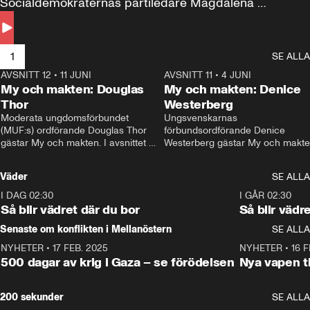
Socialdemokraternas partiledare Magdalena 
Andersson till svars.
1
SE ALLA
AVSNITT 12
•
11 JUNI
26:27
AVSNITT 11
•
4 JUNI
2
My och makten: Douglas
My och makten: Denice
Thor
Westerberg
Moderata ungdomsförbundet 
Ungsvenskarnas 
(MUF:s) ordförande Douglas Thor 
förbundsordförande Denice 
gästar My och makten. I avsnittet 
Westerberg gästar My och makten.
diskuteras tonårsutvisningarna och 
avsnittet diskuteras migrationsfrå
hur Moderaterna ska locka väljare till 
och hur SD ska locka kvinnliga 
Väder
SE ALLA
valet i höst. 
väljare. 
I DAG 02:30
1:06
I GÅR 02:30
Så blir vädret där du bor
Så blir vädr
Senaste om konflikten i Mellanöstern
SE ALLA
NYHETER
•
17 FEB. 2025
0:45
NYHETER
•
16 F
500 dagar av krig i Gaza – se förödelsen
Nya vapen ti
200 sekunder
SE ALLA