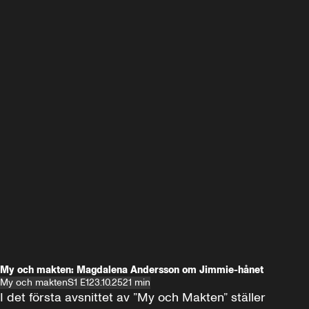
My och makten: Magdalena Andersson om Jimmie-hånet
My och makten
S1 E1
23.10.25
21 min
I det första avsnittet av ”My och Makten” ställer 