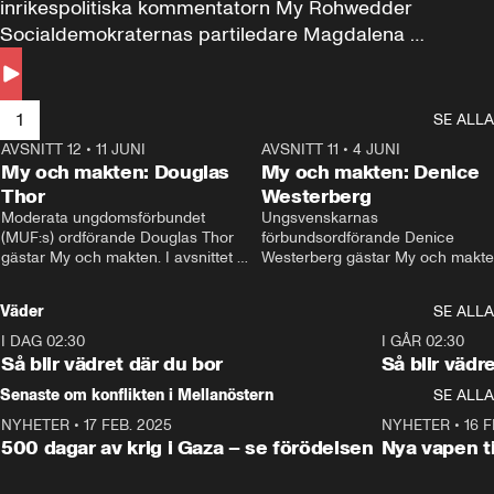
inrikespolitiska kommentatorn My Rohwedder 
Socialdemokraternas partiledare Magdalena 
Andersson till svars.
1
SE ALLA
AVSNITT 12
•
11 JUNI
26:27
AVSNITT 11
•
4 JUNI
2
My och makten: Douglas
My och makten: Denice
Thor
Westerberg
Moderata ungdomsförbundet 
Ungsvenskarnas 
(MUF:s) ordförande Douglas Thor 
förbundsordförande Denice 
gästar My och makten. I avsnittet 
Westerberg gästar My och makten.
diskuteras tonårsutvisningarna och 
avsnittet diskuteras migrationsfrå
hur Moderaterna ska locka väljare till 
och hur SD ska locka kvinnliga 
Väder
SE ALLA
valet i höst. 
väljare. 
I DAG 02:30
1:06
I GÅR 02:30
Så blir vädret där du bor
Så blir vädr
Senaste om konflikten i Mellanöstern
SE ALLA
NYHETER
•
17 FEB. 2025
0:45
NYHETER
•
16 F
500 dagar av krig i Gaza – se förödelsen
Nya vapen ti