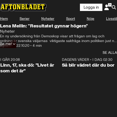
Logga in
Hem
Serier
Nyheter
Sport
Nöje
Livsstil
Lena Mellin: "Resultatet gynnar högern"
Nyheter
En ny undersökning från Demoskop visar att frågan om lag och 
ordning är svenska väljarnas  viktigaste sakfråga inom politiken just nu. 
Se mer
Något som Aftonbladets inrikespolitiska kommentator menar är en 
Nyheter
•
22.10.20
•
4 min
chockvändning.
SE ALLA
I GÅR 20:08
4:36
DAGENS VÄDER
•
I DAG 02:30
Linn, 17, ska dö: ”Livet är
Så blir vädret där du bor
som det är”