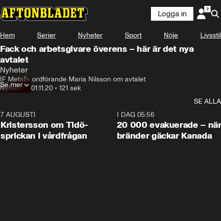
Logga in
Hem
Serier
Nyheter
Sport
Nöje
Livsstil
Fack och arbetsgivare överens – här är det nya
avtalet
Nyheter
IF Metalls ordförande Maria Nilsson om avtalet
Se mer
Nyheter
•
01.11.20
•
121 sek
SE ALLA
7 AUGUSTI
0:42
I DAG 05:56
Kristersson om Tidö-
20 000 evakuerade – nä
sprickan i vårdfrågan
bränder gäckar Kanada