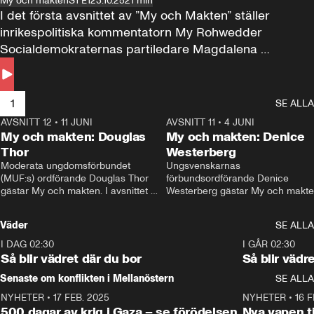
My och makten
S1 E1
23.10.25
21 min
I det första avsnittet av ”My och Makten” ställer 
inrikespolitiska kommentatorn My Rohwedder 
Socialdemokraternas partiledare Magdalena 
Andersson till svars.
1
SE ALLA
AVSNITT 12
•
11 JUNI
26:27
AVSNITT 11
•
4 JUNI
2
My och makten: Douglas
My och makten: Denice
Thor
Westerberg
Moderata ungdomsförbundet 
Ungsvenskarnas 
(MUF:s) ordförande Douglas Thor 
förbundsordförande Denice 
gästar My och makten. I avsnittet 
Westerberg gästar My och makten.
diskuteras tonårsutvisningarna och 
avsnittet diskuteras migrationsfrå
hur Moderaterna ska locka väljare till 
och hur SD ska locka kvinnliga 
Väder
SE ALLA
valet i höst. 
väljare. 
I DAG 02:30
1:06
I GÅR 02:30
Så blir vädret där du bor
Så blir vädr
Senaste om konflikten i Mellanöstern
SE ALLA
NYHETER
•
17 FEB. 2025
0:45
NYHETER
•
16 F
500 dagar av krig i Gaza – se förödelsen
Nya vapen ti