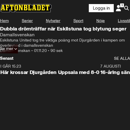
Logga in
Hem
Serier
Nyheter
Sport
Nöje
Livsstil
Dubbla drömträffar när Eskilstuna tog blytung seger
Damallsvenskan
Eskilstuna United tog tre viktiga poäng mot Djurgården i kampen om 
överlevnad i damallsvenskan
Se mer
Damallsvenskan
•
01.11.20
•
90 sek
Senast
SE ALLA
I GÅR 15:23
1:39
7 AUGUSTI
Här krossar Djurgården Uppsala med 8-0
16-åring sä