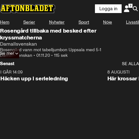
Logga in
Hem
Serier
Nyheter
Sport
Nöje
Livsstil
Rosengård tillbaka med besked efter
kryssmatcherna
Damallsvenskan
Rosengård vann mot tabelljumbon Uppsala med 5-1
Se mer
Damallsvenskan
•
01.11.20
•
115 sek
Senast
SE ALLA
I GÅR 14:09
0:56
8 AUGUSTI
Häcken upp i serieledning
Här krossar