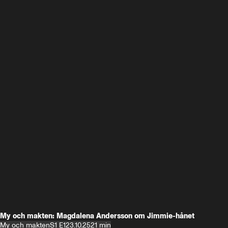
My och makten: Magdalena Andersson om Jimmie-hånet
My och makten
S1 E1
23.10.25
21 min