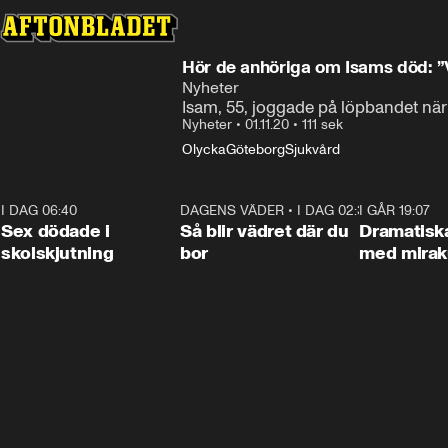
Hör de anhöriga om Isams död: ”V
Nyheter
Isam, 55, joggade på löpbandet när 
Nyheter
•
01.11.20
•
111 sek
Olycka
Göteborg
Sjukvård
I DAG 06:40
0:35
DAGENS VÄDER
•
I DAG 02:30
1:06
I GÅR 19:07
Sex dödade i
Så blir vädret där du
Dramatisk
skolskjutning
bor
med miraku