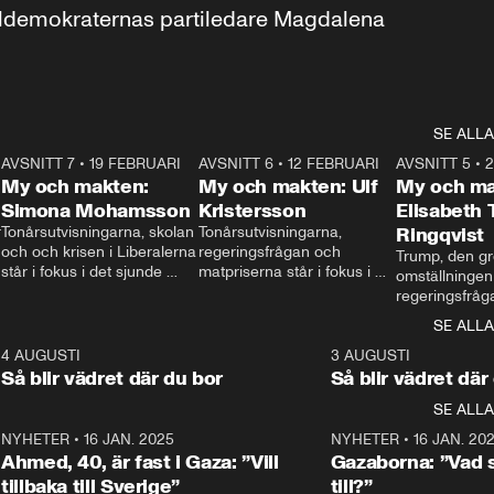
aldemokraternas partiledare Magdalena 
SE ALLA
7
AVSNITT 7
•
19 FEBRUARI
24:30
AVSNITT 6
•
12 FEBRUARI
27:30
AVSNITT 5
•
My och makten:
My och makten: Ulf
My och ma
Simona Mohamsson
Kristersson
Elisabeth
 
Tonårsutvisningarna, skolan 
Tonårsutvisningarna, 
Ringqvist
och och krisen i Liberalerna 
regeringsfrågan och 
Trump, den gr
står i fokus i det sjunde 
matpriserna står i fokus i 
omställningen
avsnittet av ”My och 
det sjätte avsnittet av ”My 
regeringsfråga
makten”. Se när 
och makten”. Se när 
centrum i det 
SE ALLA
Aftonbladets inrikespolitiska 
Aftonbladets inrikespolitiska 
avsnittet av ”
kommentator My 
kommentator My 
6
4 AUGUSTI
1:06
3 AUGUSTI
Makten”. Se nä
Rohwedder ställer 
Rohwedder ställer 
Så blir vädret där du bor
Så blir vädret där
Aftonbladets in
utbildnings- och 
statsminister Ulf Kristersson 
kommentator 
SE ALLA
integrationsminister Simona 
till svars.
Rohwedder stäl
Mohamsson till svars.
Centerpartiets
2
NYHETER
•
16 JAN. 2025
1:01
NYHETER
•
16 JAN. 20
Thand Ring till
Ahmed, 40, är fast i Gaza: ”Vill
Gazaborna: ”Vad s
tillbaka till Sverige”
till?”