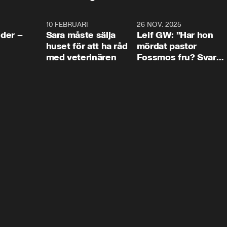
4:24
10 FEBRUARI
4:13
26 NOV. 2025
8:1
der –
Sara måste sälja
Leif GW: ”Har hon
huset för att ha råd
mördat pastor
med veterinären
Fossmos fru? Svar
nej.”