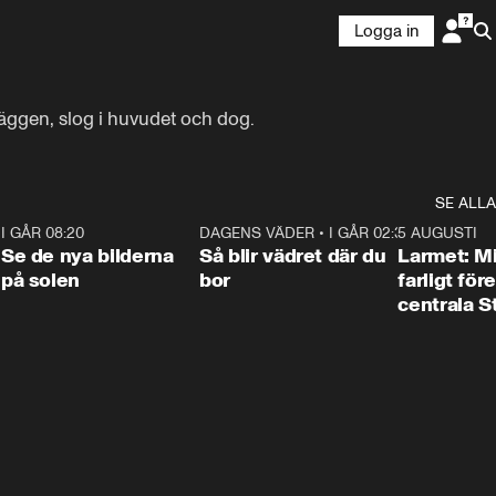
Logga in
väggen, slog i huvudet och dog.
SE ALLA
6
I GÅR 08:20
0:31
DAGENS VÄDER
•
I GÅR 02:30
1:06
5 AUGUSTI
Se de nya bilderna
Så blir vädret där du
Larmet: M
på solen
bor
farligt för
centrala 