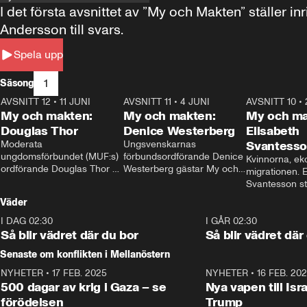
I det första avsnittet av ”My och Makten” ställe
Andersson till svars.
Spela upp
1
Säsong
AVSNITT 12
•
11 JUNI
26:27
AVSNITT 11
•
4 JUNI
23:40
AVSNITT 10
•
My och makten:
My och makten:
My och ma
Douglas Thor
Denice Westerberg
Elisabeth
Moderata 
Ungsvenskarnas 
Svantess
ungdomsförbundet (MUF:s) 
förbundsordförande Denice 
Kvinnorna, ek
ordförande Douglas Thor 
Westerberg gästar My och 
migrationen. E
gästar My och makten. I 
makten. I avsnittet 
Svantesson stäl
avsnittet diskuteras 
diskuteras migrationsfrågan 
när finansmini
Väder
tonårsutvisningarna och hur 
och hur SD ska locka 
Moderaterna ska locka 
kvinnliga väljare. 
I DAG 02:30
1:06
I GÅR 02:30
väljare till valet i höst. 
Så blir vädret där du bor
Så blir vädret där
Senaste om konflikten i Mellanöstern
NYHETER
•
17 FEB. 2025
0:45
NYHETER
•
16 FEB. 20
500 dagar av krig i Gaza – se
Nya vapen till Isr
förödelsen
Trump