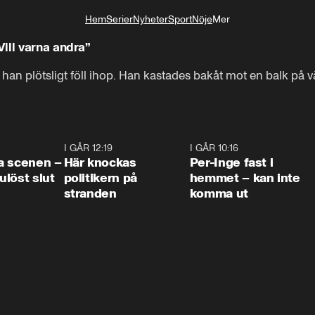
Hem
Serier
Nyheter
Sport
Nöje
Mer
Livsstil
ill varna andra”
han plötsligt föll ihop. Han kastades bakåt mot en balk på 
0:42
I GÅR 12:19
0:45
I GÅR 10:16
1:2
a scenen –
Här knockas
Per-Inge fast i
löst slut
politikern på
hemmet – kan inte
stranden
komma ut