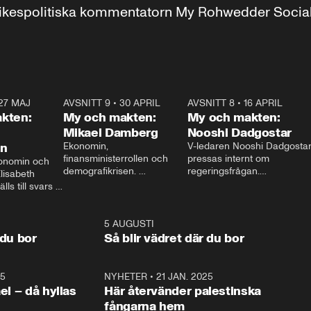
r inrikespolitiska kommentatorn My Rohwedder Soci
27 MAJ
3:51
AVSNITT 9
•
30 APRIL
24:00
AVSNITT 8
•
16 APRIL
25:1
kten:
My och makten:
My och makten:
Mikael Damberg
Nooshi Dadgostar
on
Ekonomin, 
V-ledaren Nooshi Dadgostar
finansministerrollen och 
pressas internt om 
onomin och 
demografikrisen. 
regeringsfrågan.

lisabeth 
Oppositionen ställs till svars 
I Aftonbladets 
ls till svars 
när Socialdemokraternas 
partiledarutfrågning ”My 
stern gästar 
Mikael Damberg gästar My 
och Makten” sätter hon ner 
My och Makten. 
och Makten. 
foten mot kritikerna:

1:06
5 AUGUSTI
1:0
– Vi ställer upp i val. Ska vi 
 du bor
Så blir vädret där du bor
vara med så sitter vi förstås 
25
1:22
NYHETER
•
21 JAN. 2025
0:5
ael – då hyllas
Här återvänder palestinska
fångarna hem