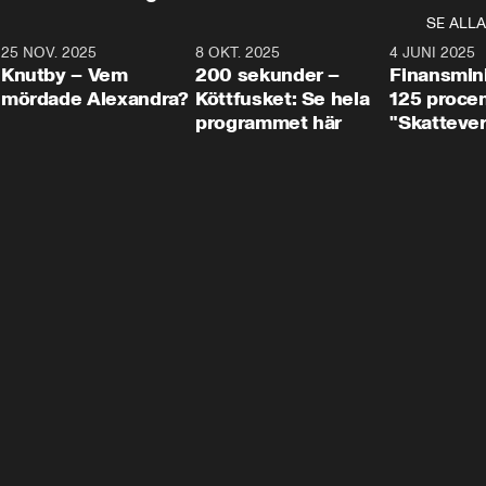
SE ALLA
3
25 NOV. 2025
31:05
8 OKT. 2025
4:29
4 JUNI 2025
Knutby – Vem
200 sekunder –
Finansmin
mördade Alexandra?
Köttfusket: Se hela
125 procent
programmet här
"Skattever
viktig uppg