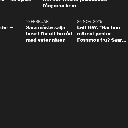
fångarna hem
4:24
10 FEBRUARI
4:13
26 NOV. 2025
8:1
der –
Sara måste sälja
Leif GW: ”Har hon
huset för att ha råd
mördat pastor
med veterinären
Fossmos fru? Svar
nej.”