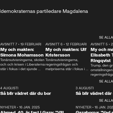
aldemokraternas partiledare Magdalena 
SE ALLA
7
AVSNITT 7
•
19 FEBRUARI
24:30
AVSNITT 6
•
12 FEBRUARI
27:30
AVSNITT 5
•
My och makten:
My och makten: Ulf
My och ma
Simona Mohamsson
Kristersson
Elisabeth
 
Tonårsutvisningarna, skolan 
Tonårsutvisningarna, 
Ringqvist
och och krisen i Liberalerna 
regeringsfrågan och 
Trump, den gr
står i fokus i det sjunde 
matpriserna står i fokus i 
omställningen
avsnittet av ”My och 
det sjätte avsnittet av ”My 
regeringsfråga
makten”. Se när 
och makten”. Se när 
centrum i det 
SE ALLA
Aftonbladets inrikespolitiska 
Aftonbladets inrikespolitiska 
avsnittet av ”
kommentator My 
kommentator My 
6
4 AUGUSTI
1:06
3 AUGUSTI
Makten”. Se nä
Rohwedder ställer 
Rohwedder ställer 
Så blir vädret där du bor
Så blir vädret där
Aftonbladets in
utbildnings- och 
statsminister Ulf Kristersson 
kommentator 
SE ALLA
integrationsminister Simona 
till svars.
Rohwedder stäl
Mohamsson till svars.
Centerpartiets
2
NYHETER
•
16 JAN. 2025
1:01
NYHETER
•
16 JAN. 20
Thand Ring till
Ahmed, 40, är fast i Gaza: ”Vill
Gazaborna: ”Vad s