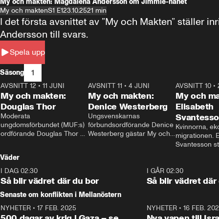
My och makten: Magdalena Andersson om Jimmie-hånet
My och makten
S1 E1
23.10.25
21 min
I det första avsnittet av ”My och Makten” ställe
Andersson till svars.
Spela upp
1
Säsong
AVSNITT 12
•
11 JUNI
26:27
AVSNITT 11
•
4 JUNI
23:40
AVSNITT 10
•
My och makten:
My och makten:
My och ma
Douglas Thor
Denice Westerberg
Elisabeth
Moderata 
Ungsvenskarnas 
Svantess
ungdomsförbundet (MUF:s) 
förbundsordförande Denice 
Kvinnorna, ek
ordförande Douglas Thor 
Westerberg gästar My och 
migrationen. E
gästar My och makten. I 
makten. I avsnittet 
Svantesson stäl
avsnittet diskuteras 
diskuteras migrationsfrågan 
när finansmini
Väder
tonårsutvisningarna och hur 
och hur SD ska locka 
Moderaterna ska locka 
kvinnliga väljare. 
I DAG 02:30
1:06
I GÅR 02:30
väljare till valet i höst. 
Så blir vädret där du bor
Så blir vädret där
Senaste om konflikten i Mellanöstern
NYHETER
•
17 FEB. 2025
0:45
NYHETER
•
16 FEB. 20
500 dagar av krig i Gaza – se
Nya vapen till Isr