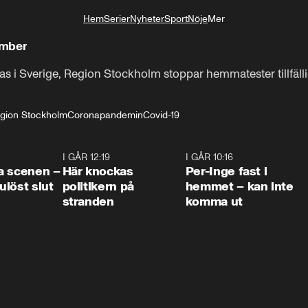
Hem
Serier
Nyheter
Sport
Nöje
Mer
Livsstil
ember
tas i Sverige, Region Stockholm stoppar hemmatester tillfäl
gion Stockholm
Coronapandemin
Covid-19
0:42
I GÅR 12:19
0:45
I GÅR 10:16
1:2
a scenen –
Här knockas
Per-Inge fast i
löst slut
politikern på
hemmet – kan inte
stranden
komma ut