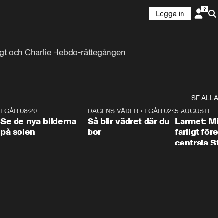
Logga in
ligt och Charlie Hebdo-rättegången 
SE ALLA
6
I GÅR 08:20
0:31
DAGENS VÄDER
•
I GÅR 02:30
1:06
5 AUGUSTI
Se de nya bilderna
Så blir vädret där du
Larmet: M
på solen
bor
farligt för
centrala 