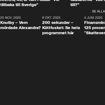
tillbaka till Sverige”
till?”
SE ALLA
3
25 NOV. 2025
31:05
8 OKT. 2025
4:29
4 JUNI 2025
Knutby – Vem
200 sekunder –
Finansmin
mördade Alexandra?
Köttfusket: Se hela
125 procent
programmet här
"Skattever
viktig uppg