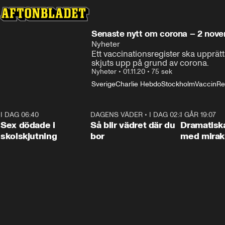
Senaste nytt om corona – 2 nov
Nyheter
Ett vaccinationsregister ska upprät
skjuts upp på grund av corona.
Nyheter
•
01.11.20
•
75 sek
Sverige
Charlie Hebdo
Stockholm
Vaccin
Re
I DAG 06:40
0:47
DAGENS VÄDER
•
I DAG 02:30
1:06
I GÅR 19:07
Sex dödade i
Så blir vädret där du
Dramatisk
skolskjutning
bor
med miraku