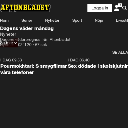
Logga in
Hem
Serier
Nyheter
Sport
Nöje
Livsstil
Dagens väder måndag
Nyheter
Dagens väderprognos från Aftonbladet
Se mer
Nyheter
•
02.11.20
•
67 sek
SE ALLA
I DAG 09:53
1:36
I DAG 06:40
Pourmokhtari: S smygfilmar
Sex dödade i skolskjutni
våra telefoner