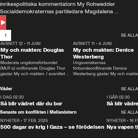
inrikespolitiska kommentatorn My Rohwedder 
Socialdemokraternas partiledare Magdalena 
Andersson till svars.
1
SE ALLA
AVSNITT 12
•
11 JUNI
26:27
AVSNITT 11
•
4 JUNI
2
My och makten: Douglas
My och makten: Denice
Thor
Westerberg
Moderata ungdomsförbundet 
Ungsvenskarnas 
(MUF:s) ordförande Douglas Thor 
förbundsordförande Denice 
gästar My och makten. I avsnittet 
Westerberg gästar My och makten.
diskuteras tonårsutvisningarna och 
avsnittet diskuteras migrationsfrå
hur Moderaterna ska locka väljare till 
och hur SD ska locka kvinnliga 
Väder
SE ALLA
valet i höst. 
väljare. 
I DAG 02:30
1:06
I GÅR 02:30
Så blir vädret där du bor
Så blir vädr
Senaste om konflikten i Mellanöstern
SE ALLA
NYHETER
•
17 FEB. 2025
0:45
NYHETER
•
16 F
500 dagar av krig i Gaza – se förödelsen
Nya vapen ti