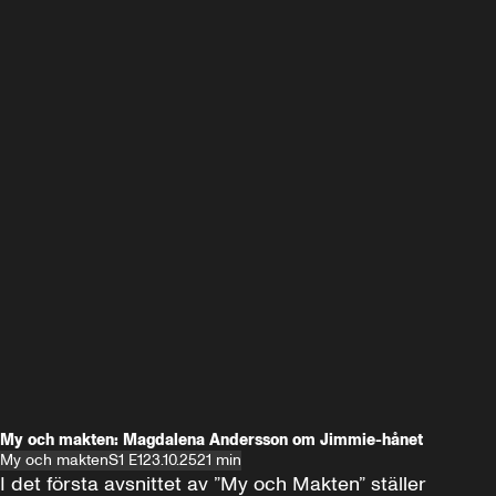
My och makten: Magdalena Andersson om Jimmie-hånet
My och makten
S1 E1
23.10.25
21 min
I det första avsnittet av ”My och Makten” ställer 