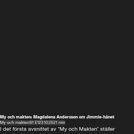
My och makten: Magdalena Andersson om Jimmie-hånet
My och makten
S1 E1
23.10.25
21 min
I det första avsnittet av ”My och Makten” ställer 