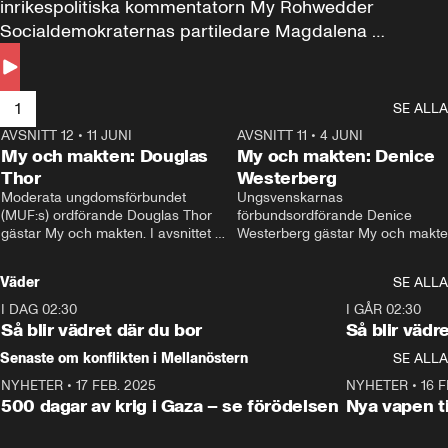
inrikespolitiska kommentatorn My Rohwedder 
Socialdemokraternas partiledare Magdalena 
Andersson till svars.
1
SE ALLA
AVSNITT 12
•
11 JUNI
26:27
AVSNITT 11
•
4 JUNI
2
My och makten: Douglas
My och makten: Denice
Thor
Westerberg
Moderata ungdomsförbundet 
Ungsvenskarnas 
(MUF:s) ordförande Douglas Thor 
förbundsordförande Denice 
gästar My och makten. I avsnittet 
Westerberg gästar My och makten.
diskuteras tonårsutvisningarna och 
avsnittet diskuteras migrationsfrå
hur Moderaterna ska locka väljare till 
och hur SD ska locka kvinnliga 
Väder
SE ALLA
valet i höst. 
väljare. 
I DAG 02:30
1:06
I GÅR 02:30
Så blir vädret där du bor
Så blir vädr
Senaste om konflikten i Mellanöstern
SE ALLA
NYHETER
•
17 FEB. 2025
0:45
NYHETER
•
16 F
500 dagar av krig i Gaza – se förödelsen
Nya vapen ti