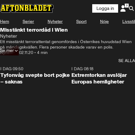
Logga in
Hem
Serier
Nyheter
Sport
Nöje
Livsstil
Misstänkt terrordåd i Wien
Nyheter
Ett misstänkt terrorattentat genomfördes i Österrikes huvudstad Wien 
på måndagskvällen. Flera personer skadade varav en polis.
Se mer
Nyheter
•
02.11.20
•
4 min
SE ALLA
I DAG 09:50
0:53
I DAG 08:18
Tyfonvåg svepte bort pojke
Extremtorkan avslöjar
– saknas
Europas hemligheter