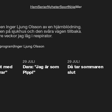
Hem
Serier
Nyheter
Sport
Nöje
Mer
Livsstil
len Inger Ljung Olsson av en hjärnblödning.

en på sjukhus och den svåra vägen tillbaka.

e veckor jag låg i respirator.
-program)
Inger Ljung Olsson
1:02
29 JULI
0:41
29 JULI
0:3
at med
Dara: ”Jag är som
Då tar sommaren
rar”
Pippi”
slut