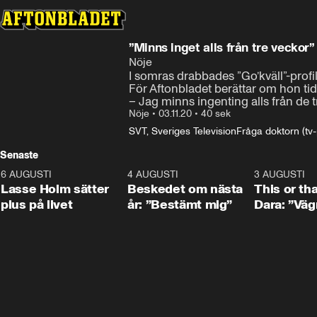
”Minns inget alls från tre veckor”
Nöje
I somras drabbades ”Go’kväll”-profi
För Aftonbladet berättar om hon tid
– Jag minns ingenting alls från de tr
Nöje
•
03.11.20
•
40 sek
SVT, Sveriges Television
Fråga doktorn (tv
Senaste
6 AUGUSTI
1:04
4 AUGUSTI
0:24
3 AUGUSTI
Lasse Holm sätter
Beskedet om nästa
This or th
plus på livet
år: ”Bestämt mig”
Dara: ”Väg