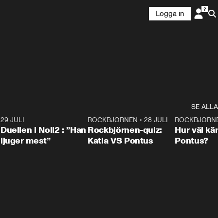
Logga in
SE ALLA
9
29 JULI
0:47
ROCKBJÖRNEN
•
28 JULI
0:15
ROCKBJÖRN
Duellen i Noll2 : ”Han
Rockbjörnen-quiz:
Hur väl kä
ljuger mest”
Katia VS Pontus
Pontus?