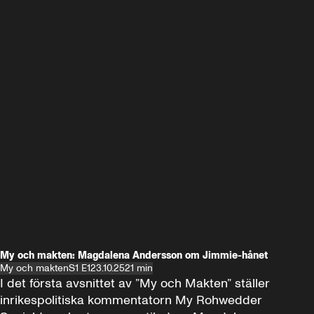
My och makten: Magdalena Andersson om Jimmie-hånet
My och makten
S1 E1
23.10.25
21 min
I det första avsnittet av ”My och Makten” ställer 
inrikespolitiska kommentatorn My Rohwedder 