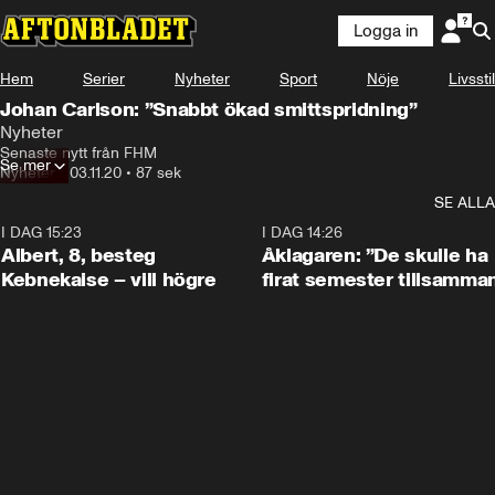
Logga in
Hem
Serier
Nyheter
Sport
Nöje
Livsstil
Johan Carlson: ”Snabbt ökad smittspridning”
Nyheter
Senaste nytt från FHM
Se mer
Nyheter
•
03.11.20
•
87 sek
SE ALLA
I DAG 15:23
0:54
I DAG 14:26
Albert, 8, besteg
Åklagaren: ”De skulle ha
Kebnekaise – vill högre
firat semester tillsamma