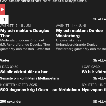
Socialdemokraternas partiledare Magdalena 
Andersson till svars.
1
SE ALLA
AVSNITT 12
•
11 JUNI
26:27
AVSNITT 11
•
4 JUNI
2
My och makten: Douglas
My och makten: Denice
Thor
Westerberg
Moderata ungdomsförbundet 
Ungsvenskarnas 
(MUF:s) ordförande Douglas Thor 
förbundsordförande Denice 
gästar My och makten. I avsnittet 
Westerberg gästar My och makten.
diskuteras tonårsutvisningarna och 
avsnittet diskuteras migrationsfrå
hur Moderaterna ska locka väljare till 
och hur SD ska locka kvinnliga 
Väder
SE ALLA
valet i höst. 
väljare. 
I DAG 02:30
1:06
I GÅR 02:30
Så blir vädret där du bor
Så blir vädr
Senaste om konflikten i Mellanöstern
SE ALLA
NYHETER
•
17 FEB. 2025
0:45
NYHETER
•
16 F
500 dagar av krig i Gaza – se förödelsen
Nya vapen ti
200 sekunder
SE ALLA