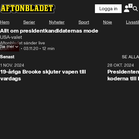
Logga in
Hem
Serier
Nyheter
Sport
Nöje
Livsstil
Allt om presidentkandidaternas mode
USA-valet
Aftonbladet sänder live
Se mer
USA-valet
•
03.11.20
•
12 min
Senast
SE ALLA
1 NOV. 2024
1:10
28 OKT. 2024
19-åriga Brooke skjuter vapen till
Presidenten
vardags
koderna till