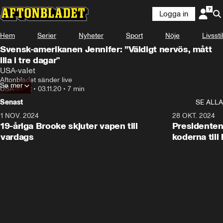
Logga in
Hem
Serier
Nyheter
Sport
Nöje
Livsstil
Svensk-amerikanen Jennifer: ”Väldigt nervös, mått
illa i tre dagar"
USA-valet
Aftonbladet sänder live
Se mer
USA-valet
•
03.11.20
•
7 min
Senast
SE ALLA
1 NOV. 2024
1:10
28 OKT. 2024
19-åriga Brooke skjuter vapen till
Presidenten
vardags
koderna till