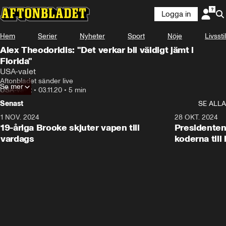
Logga in
Hem
Serier
Nyheter
Sport
Nöje
Livsstil
Alex Theodoridis: "Det verkar bli väldigt jämt i
Florida"
USA-valet
Aftonbladet sänder live
Se mer
USA-valet
•
03.11.20
•
5 min
Senast
SE ALLA
1 NOV. 2024
1:10
28 OKT. 2024
19-åriga Brooke skjuter vapen till
Presidenten
vardags
koderna till