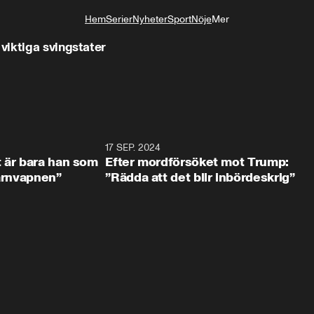
Hem
Serier
Nyheter
Sport
Nöje
Mer
Livsstil
viktiga svingstater
2:18
17 SEP. 2024
1:0
t är bara han som
Efter mordförsöket mot Trump:
kärnvapnen”
”Rädda att det blir inbördeskrig”