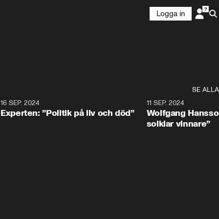
Logga in
SE ALLA
8
16 SEP. 2024
0:25
11 SEP. 2024
Experten: ”Politik på liv och död”
Wolfgang Hansson
solklar vinnare”