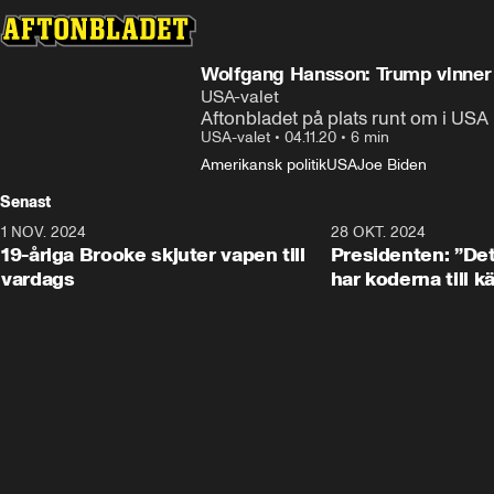
Wolfgang Hansson: Trump vinner 
USA-valet
Aftonbladet på plats runt om i USA
USA-valet
•
04.11.20
•
6 min
Amerikansk politik
USA
Joe Biden
Senast
1 NOV. 2024
1:10
28 OKT. 2024
19-åriga Brooke skjuter vapen till
Presidenten: ”De
vardags
har koderna till 