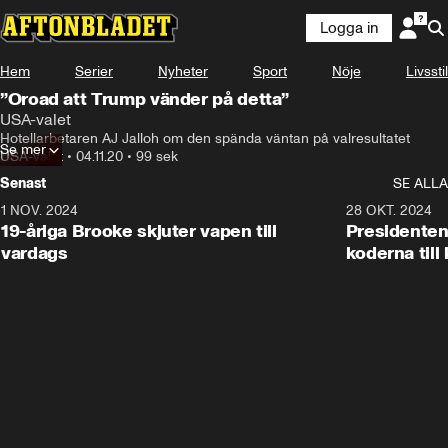
Logga in
Hem
Serier
Nyheter
Sport
Nöje
Livsstil
”Oroad att Trump vänder på detta”
USA-valet
Hotellarbetaren AJ Jalloh om den spända väntan på valresultatet
Se mer
USA-valet
•
04.11.20
•
99 sek
Senast
SE ALLA
1 NOV. 2024
1:10
28 OKT. 2024
19-åriga Brooke skjuter vapen till
Presidenten
vardags
koderna till