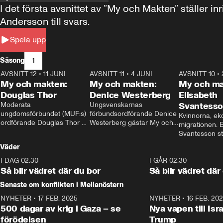
I det första avsnittet av ”My och Makten” ställe
Andersson till svars.
Spela upp
1
Säsong
AVSNITT 12
•
11 JUNI
26:27
AVSNITT 11
•
4 JUNI
23:40
AVSNITT 10
•
My och makten:
My och makten:
My och ma
Douglas Thor
Denice Westerberg
Elisabeth
Moderata 
Ungsvenskarnas 
Svantess
ungdomsförbundet (MUF:s) 
förbundsordförande Denice 
Kvinnorna, ek
ordförande Douglas Thor 
Westerberg gästar My och 
migrationen. E
gästar My och makten. I 
makten. I avsnittet 
Svantesson stäl
avsnittet diskuteras 
diskuteras migrationsfrågan 
när finansmini
Väder
tonårsutvisningarna och hur 
och hur SD ska locka 
Moderaterna ska locka 
kvinnliga väljare. 
I DAG 02:30
1:06
I GÅR 02:30
väljare till valet i höst. 
Så blir vädret där du bor
Så blir vädret där
Senaste om konflikten i Mellanöstern
NYHETER
•
17 FEB. 2025
0:45
NYHETER
•
16 FEB. 20
500 dagar av krig i Gaza – se
Nya vapen till Isr
förödelsen
Trump