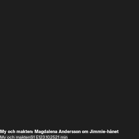
My och makten: Magdalena Andersson om Jimmie-hånet
My och makten
S1 E1
23.10.25
21 min