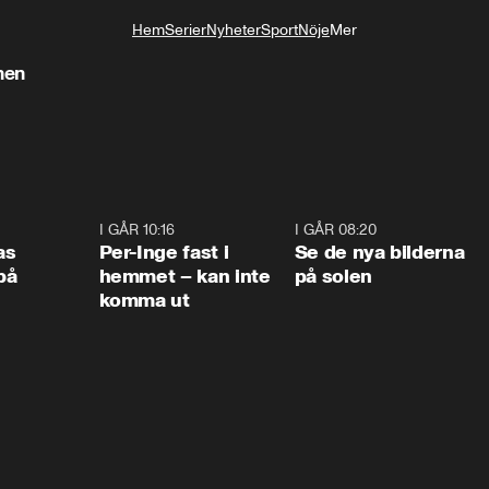
Hem
Serier
Nyheter
Sport
Nöje
Mer
Livsstil
nen
0:45
I GÅR 10:16
1:26
I GÅR 08:20
0:3
as
Per-Inge fast i
Se de nya bilderna
på
hemmet – kan inte
på solen
komma ut