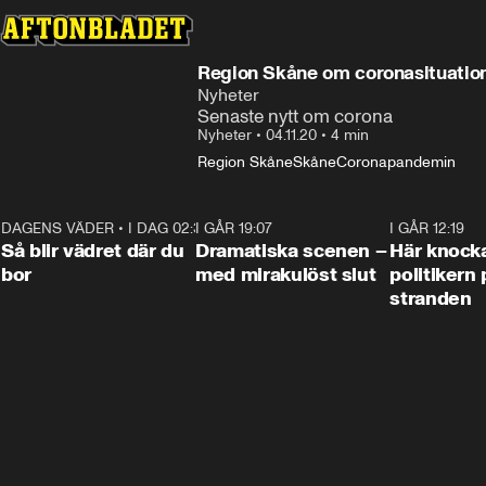
Region Skåne om coronasituatio
Nyheter
Senaste nytt om corona
Nyheter
•
04.11.20
•
4 min
Region Skåne
Skåne
Coronapandemin
DAGENS VÄDER
•
I DAG 02:30
1:06
I GÅR 19:07
0:42
I GÅR 12:19
Så blir vädret där du
Dramatiska scenen –
Här knock
bor
med mirakulöst slut
politikern 
stranden