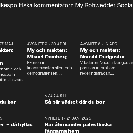
r inrikespolitiska kommentatorn My Rohwedder Soci
27 MAJ
3:51
AVSNITT 9
•
30 APRIL
24:00
AVSNITT 8
•
16 APRIL
25:1
kten:
My och makten:
My och makten:
Mikael Damberg
Nooshi Dadgostar
on
Ekonomin, 
V-ledaren Nooshi Dadgostar
finansministerrollen och 
pressas internt om 
onomin och 
demografikrisen. 
regeringsfrågan.

lisabeth 
Oppositionen ställs till svars 
I Aftonbladets 
ls till svars 
när Socialdemokraternas 
partiledarutfrågning ”My 
stern gästar 
Mikael Damberg gästar My 
och Makten” sätter hon ner 
My och Makten. 
och Makten. 
foten mot kritikerna:

1:06
5 AUGUSTI
1:0
– Vi ställer upp i val. Ska vi 
 du bor
Så blir vädret där du bor
vara med så sitter vi förstås 
25
1:22
NYHETER
•
21 JAN. 2025
0:5
ael – då hyllas
Här återvänder palestinska
fångarna hem