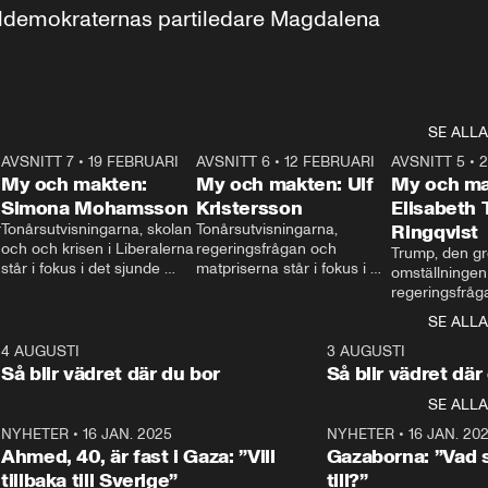
aldemokraternas partiledare Magdalena 
SE ALLA
7
AVSNITT 7
•
19 FEBRUARI
24:30
AVSNITT 6
•
12 FEBRUARI
27:30
AVSNITT 5
•
My och makten:
My och makten: Ulf
My och ma
Simona Mohamsson
Kristersson
Elisabeth
 
Tonårsutvisningarna, skolan 
Tonårsutvisningarna, 
Ringqvist
och och krisen i Liberalerna 
regeringsfrågan och 
Trump, den gr
står i fokus i det sjunde 
matpriserna står i fokus i 
omställningen
avsnittet av ”My och 
det sjätte avsnittet av ”My 
regeringsfråga
makten”. Se när 
och makten”. Se när 
centrum i det 
SE ALLA
Aftonbladets inrikespolitiska 
Aftonbladets inrikespolitiska 
avsnittet av ”
kommentator My 
kommentator My 
6
4 AUGUSTI
1:06
3 AUGUSTI
Makten”. Se nä
Rohwedder ställer 
Rohwedder ställer 
Så blir vädret där du bor
Så blir vädret där
Aftonbladets in
utbildnings- och 
statsminister Ulf Kristersson 
kommentator 
SE ALLA
integrationsminister Simona 
till svars.
Rohwedder stäl
Mohamsson till svars.
Centerpartiets
2
NYHETER
•
16 JAN. 2025
1:01
NYHETER
•
16 JAN. 20
Thand Ring till
Ahmed, 40, är fast i Gaza: ”Vill
Gazaborna: ”Vad s
tillbaka till Sverige”
till?”