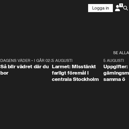
Logga in
SE ALLA
1
DAGENS VÄDER
•
I GÅR 02:30
1:06
5 AUGUSTI
0:35
5 AUGUSTI
Så blir vädret där du
Larmet: Misstänkt
Uppgifter:
bor
farligt föremål i
gärningsm
centrala Stockholm
samma ö