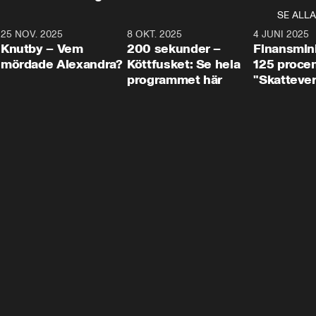
SE ALLA
3
25 NOV. 2025
31:05
8 OKT. 2025
4:29
4 JUNI 2025
Knutby – Vem
200 sekunder –
Finansmin
mördade Alexandra?
Köttfusket: Se hela
125 procent
programmet här
"Skattever
viktig uppg