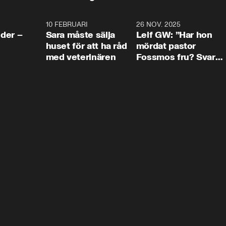
4:24
10 FEBRUARI
4:13
26 NOV. 2025
8:1
der –
Sara måste sälja
Leif GW: ”Har hon
huset för att ha råd
mördat pastor
med veterinären
Fossmos fru? Svar
nej.”