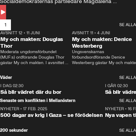
Socialdemokraternas partiledare Magdalena 
Andersson till svars.
1
SE ALLA
AVSNITT 12
•
11 JUNI
26:27
AVSNITT 11
•
4 JUNI
2
My och makten: Douglas
My och makten: Denice
Thor
Westerberg
Moderata ungdomsförbundet 
Ungsvenskarnas 
(MUF:s) ordförande Douglas Thor 
förbundsordförande Denice 
gästar My och makten. I avsnittet 
Westerberg gästar My och makten.
diskuteras tonårsutvisningarna och 
avsnittet diskuteras migrationsfrå
hur Moderaterna ska locka väljare till 
och hur SD ska locka kvinnliga 
Väder
SE ALLA
valet i höst. 
väljare. 
I DAG 02:30
1:06
I GÅR 02:30
Så blir vädret där du bor
Så blir vädr
Senaste om konflikten i Mellanöstern
SE ALLA
NYHETER
•
17 FEB. 2025
0:45
NYHETER
•
16 F
500 dagar av krig i Gaza – se förödelsen
Nya vapen ti
200 sekunder
SE ALLA