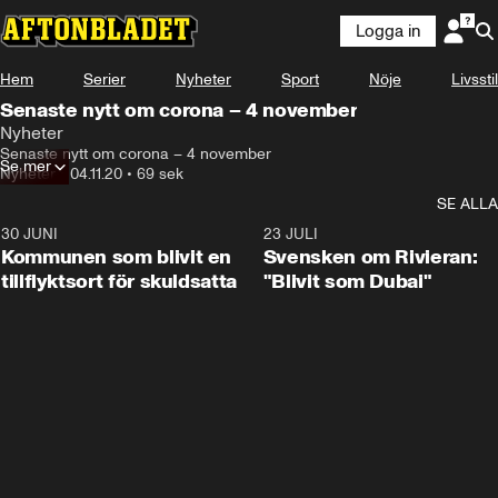
Logga in
Hem
Serier
Nyheter
Sport
Nöje
Livsstil
Senaste nytt om corona – 4 november
Nyheter
Senaste nytt om corona – 4 november
Se mer
Nyheter
•
04.11.20
•
69 sek
SE ALLA
30 JUNI
1:24
23 JULI
Kommunen som blivit en
Svensken om Rivieran:
tillflyktsort för skuldsatta
"Blivit som Dubai"