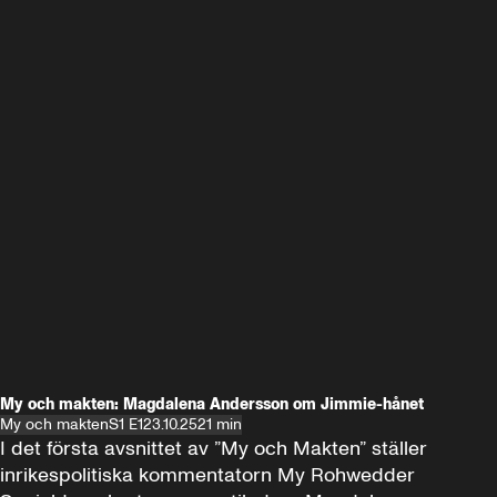
My och makten: Magdalena Andersson om Jimmie-hånet
My och makten
S1 E1
23.10.25
21 min
I det första avsnittet av ”My och Makten” ställer 
inrikespolitiska kommentatorn My Rohwedder 