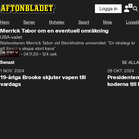
Logga in
Hem
Serier
Nyheter
Sport
Nöje
Livsstil
Merrick Tabor om en eventuell omräkning
USA-valet
Statsvetaren Merrick Tabor vid Stockholms universitet: ”En strategi är 
att försöka skapa stort kaos”
Se mer
USA-valet
•
04.11.20
•
124 sek
Senast
SE ALLA
1 NOV. 2024
1:10
28 OKT. 2024
19-åriga Brooke skjuter vapen till
Presidenten
vardags
koderna till