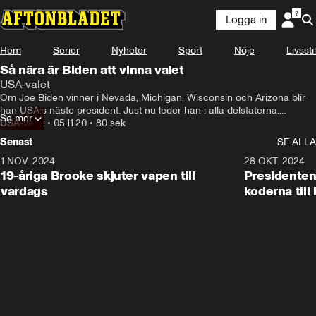
Logga in
Hem
Serier
Nyheter
Sport
Nöje
Livsstil
Så nära är Biden att vinna valet
USA-valet
Om Joe Biden vinner i Nevada, Michigan, Wisconsin och Arizona blir 
han USA:s näste president. Just nu leder han i alla delstaterna.

Se mer
Aftonbladets utrikespolitiske kommentator Wolfgang Hansson ger en 
USA-valet
•
05.11.20
•
80 sek
lägesrapport från USA.
Senast
SE ALLA
1 NOV. 2024
1:10
28 OKT. 2024
19-åriga Brooke skjuter vapen till
Presidenten
vardags
koderna till