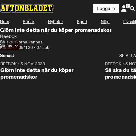
Logga in
Annons
Läs mer här!
Hem
Serier
Nyheter
Sport
Nöje
Livsstil
Annons från Reebok
Glöm inte detta när du köper promenadskor
Reebok
Så ska skorna kännas.
Se mer
Reebok
•
05.11.20
•
37 sek
Senast
SE ALLA
REEBOK
•
5 NOV. 2020
0:36
REEBOK
•
5 NO
ANNONS
Glöm inte detta när du köper
Så ska du tä
promenadskor
promenadsk