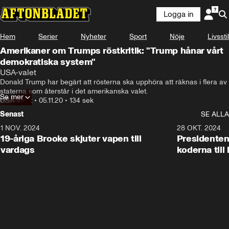
Logga in
Hem
Serier
Nyheter
Sport
Nöje
Livsstil
Amerikaner om Trumps röstkritik: "Trump hånar vårt
demokratiska system"
USA-valet
Donald Trump har begärt att rösterna ska upphöra att räknas i flera av 
staterna som återstår i det amerikanska valet.
Se mer
USA-valet
•
05.11.20
•
134 sek
Senast
SE ALLA
1 NOV. 2024
1:10
28 OKT. 2024
19-åriga Brooke skjuter vapen till
Presidenten
vardags
koderna till