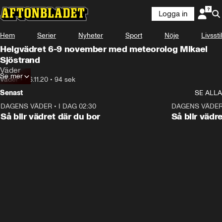
Logga in
Hem
Serier
Nyheter
Sport
Nöje
Livsstil
Helgvädret 6-9 november med meteorolog Mikael
Sjöstrand
Väder
Se mer
Väder
•
06.11.20
•
94 sek
Senast
SE ALLA
DAGENS VÄDER
•
I DAG 02:30
1:06
DAGENS VÄDE
Så blir vädret där du bor
Så blir vädr