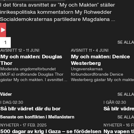
I det första avsnittet av ”My och Makten” ställer 
inrikespolitiska kommentatorn My Rohwedder 
Socialdemokraternas partiledare Magdalena 
Andersson till svars.
1
SE ALLA
AVSNITT 12
•
11 JUNI
26:27
AVSNITT 11
•
4 JUNI
2
My och makten: Douglas
My och makten: Denice
Thor
Westerberg
Moderata ungdomsförbundet 
Ungsvenskarnas 
(MUF:s) ordförande Douglas Thor 
förbundsordförande Denice 
gästar My och makten. I avsnittet 
Westerberg gästar My och makten.
diskuteras tonårsutvisningarna och 
avsnittet diskuteras migrationsfrå
hur Moderaterna ska locka väljare till 
och hur SD ska locka kvinnliga 
Väder
SE ALLA
valet i höst. 
väljare. 
I DAG 02:30
1:06
I GÅR 02:30
Så blir vädret där du bor
Så blir vädr
Senaste om konflikten i Mellanöstern
SE ALLA
NYHETER
•
17 FEB. 2025
0:45
NYHETER
•
16 F
500 dagar av krig i Gaza – se förödelsen
Nya vapen ti