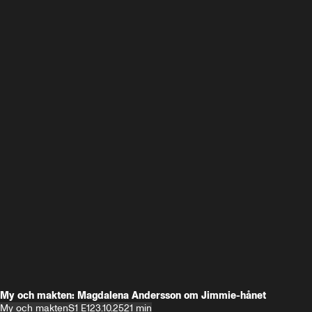
My och makten: Magdalena Andersson om Jimmie-hånet
My och makten
S1 E1
23.10.25
21 min