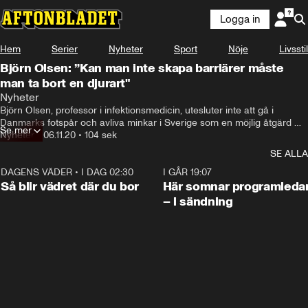
Logga in
Hem
Serier
Nyheter
Sport
Nöje
Livsstil
Björn Olsen: ”Kan man inte skapa barriärer måste
man ta bort en djurart"
Nyheter
Björn Olsen, professor i infektionsmedicin, utesluter inte att gå i 
Danmarks fotspår och avliva minkar i Sverige som en möjlig åtgärd 
Se mer
mot det nya muterade minkviruset.
Nyheter
•
06.11.20
•
104 sek
SE ALLA
DAGENS VÄDER
•
I DAG 02:30
1:06
I GÅR 19:07
Så blir vädret där du bor
Här somnar programleda
– i sändning