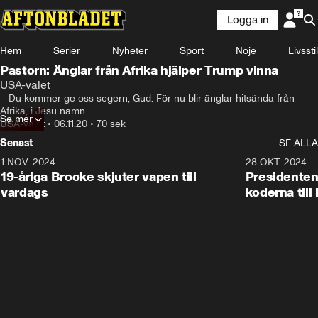
Logga in
Hem
Serier
Nyheter
Sport
Nöje
Livsstil
Pastorn: Änglar från Afrika hjälper Trump vinna
USA-valet
– Du kommer ge oss segern, Gud. För nu blir änglar hitsända från 
Afrika, i Jesu namn. 

Se mer
Så lät det när Donald Trumps spirituella rådgivare Paula White-Cain 
USA-valet
•
06.11.20
•
70 sek
bad för presidentens vinst under en gudstjänst.
Senast
SE ALLA
1 NOV. 2024
1:10
28 OKT. 2024
19-åriga Brooke skjuter vapen till
Presidenten
vardags
koderna till