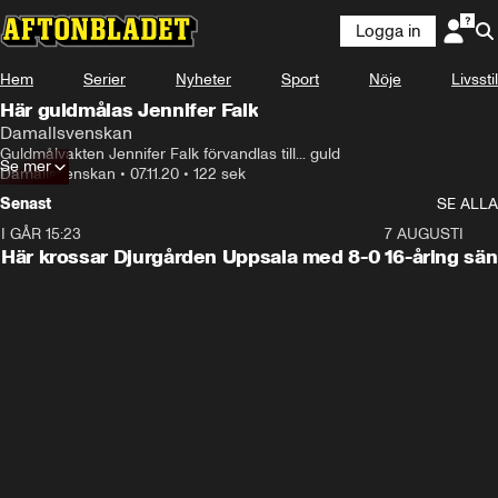
Logga in
Hem
Serier
Nyheter
Sport
Nöje
Livsstil
Här guldmålas Jennifer Falk
Damallsvenskan
Guldmålvakten Jennifer Falk förvandlas till... guld
Se mer
Damallsvenskan
•
07.11.20
•
122 sek
Senast
SE ALLA
I GÅR 15:23
1:39
7 AUGUSTI
Här krossar Djurgården Uppsala med 8-0
16-åring sä