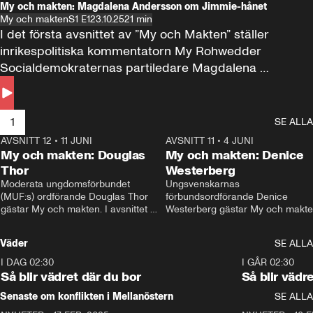
My och makten: Magdalena Andersson om Jimmie-hånet
My och makten
S1 E1
23.10.25
21 min
I det första avsnittet av ”My och Makten” ställer 
inrikespolitiska kommentatorn My Rohwedder 
Socialdemokraternas partiledare Magdalena 
Andersson till svars.
1
SE ALLA
AVSNITT 12
•
11 JUNI
26:27
AVSNITT 11
•
4 JUNI
2
My och makten: Douglas
My och makten: Denice
Thor
Westerberg
Moderata ungdomsförbundet 
Ungsvenskarnas 
(MUF:s) ordförande Douglas Thor 
förbundsordförande Denice 
gästar My och makten. I avsnittet 
Westerberg gästar My och makten.
diskuteras tonårsutvisningarna och 
avsnittet diskuteras migrationsfrå
hur Moderaterna ska locka väljare till 
och hur SD ska locka kvinnliga 
Väder
SE ALLA
valet i höst. 
väljare. 
I DAG 02:30
1:06
I GÅR 02:30
Så blir vädret där du bor
Så blir vädr
Senaste om konflikten i Mellanöstern
SE ALLA