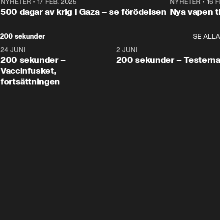
NYHETER
•
17 FEB. 2025
0:45
NYHETER
•
16 F
500 dagar av krig i Gaza – se förödelsen
Nya vapen ti
200 sekunder
SE ALLA
24 JUNI
5:00
2 JUNI
200 sekunder –
200 sekunder – Testern
Vaccinfusket,
fortsättningen