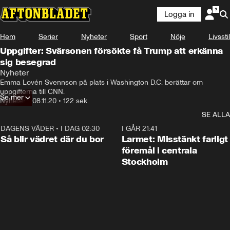
Logga in
Hem
Serier
Nyheter
Sport
Nöje
Livsstil
Uppgifter: Svärsonen försökte få Trump att erkänna
sig besegrad
Nyheter
Emma Lovén Svennson på plats i Washington D.C. berättar om 
uppgifterna till CNN.
Se mer
Nyheter
•
08.11.20
•
122 sek
SE ALLA
DAGENS VÄDER
•
I DAG 02:30
1:06
I GÅR 21:41
Så blir vädret där du bor
Larmet: Misstänkt farligt
föremål i centrala
Stockholm